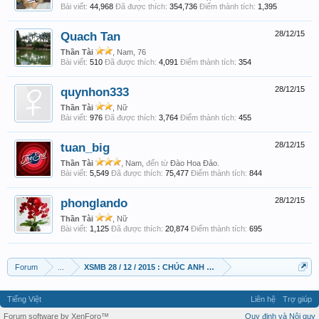
Bài viết:
44,968
Đã được thích:
354,736
Điểm thành tích:
1,395
Quach Tan
28/12/15
Thần Tài
, Nam, 76
Bài viết:
510
Đã được thích:
4,091
Điểm thành tích:
354
quynhon333
28/12/15
Thần Tài
, Nữ
Bài viết:
976
Đã được thích:
3,764
Điểm thành tích:
455
tuan_big
28/12/15
Thần Tài
, Nam,
đến từ
Đào Hoa Đảo.
Bài viết:
5,549
Đã được thích:
75,477
Điểm thành tích:
844
phonglando
28/12/15
Thần Tài
, Nữ
Bài viết:
1,125
Đã được thích:
20,874
Điểm thành tích:
695
Forum
...
XSMB 28 / 12 / 2015 : CHÚC ANH EM ĐẦU TUẦN VUI VẺ VÀ T
Tiếng Việt
Liên hệ
Trợ giúp
Forum software by XenForo™
Quy định và Nội quy