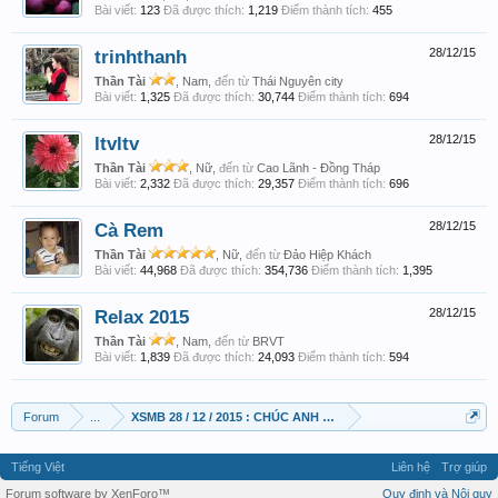
Bài viết:
123
Đã được thích:
1,219
Điểm thành tích:
455
trinhthanh
28/12/15
Thần Tài
, Nam,
đến từ
Thái Nguyên city
Bài viết:
1,325
Đã được thích:
30,744
Điểm thành tích:
694
ltvltv
28/12/15
Thần Tài
, Nữ,
đến từ
Cao Lãnh - Đồng Tháp
Bài viết:
2,332
Đã được thích:
29,357
Điểm thành tích:
696
Cà Rem
28/12/15
Thần Tài
, Nữ,
đến từ
Đảo Hiệp Khách
Bài viết:
44,968
Đã được thích:
354,736
Điểm thành tích:
1,395
Relax 2015
28/12/15
Thần Tài
, Nam,
đến từ
BRVT
Bài viết:
1,839
Đã được thích:
24,093
Điểm thành tích:
594
Forum
...
XSMB 28 / 12 / 2015 : CHÚC ANH EM ĐẦU TUẦN VUI VẺ VÀ T
Tiếng Việt
Liên hệ
Trợ giúp
Forum software by XenForo™
Quy định và Nội quy