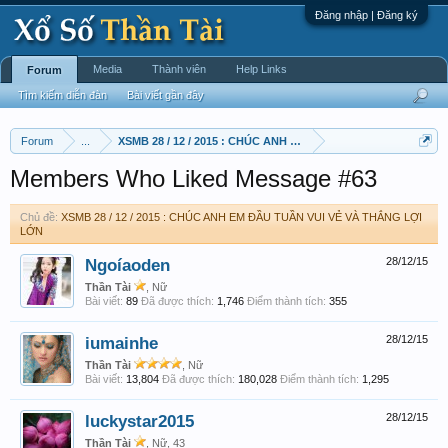
Đăng nhập | Đăng ký
Media
Thành viên
Help Links
Forum
Tìm kiếm diễn đàn
Bài viết gần đây
Forum
...
XSMB 28 / 12 / 2015 : CHÚC ANH EM ĐẦU TUẦN VUI VẺ VÀ T
Members Who Liked Message #63
Chủ đề:
XSMB 28 / 12 / 2015 : CHÚC ANH EM ĐẦU TUẦN VUI VẺ VÀ THẮNG LỢI
LỚN
Ngoíaoden
28/12/15
Thần Tài
, Nữ
Bài viết:
89
Đã được thích:
1,746
Điểm thành tích:
355
iumainhe
28/12/15
Thần Tài
, Nữ
Bài viết:
13,804
Đã được thích:
180,028
Điểm thành tích:
1,295
luckystar2015
28/12/15
Thần Tài
, Nữ, 43