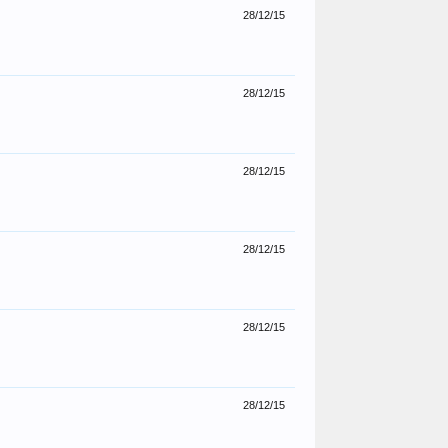
28/12/15
28/12/15
28/12/15
28/12/15
28/12/15
28/12/15