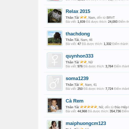
Relax 2015
Thần Tài
, Nam,
đến từ
BRVT
Bài viết:
1,839
Đã được thích:
24,093
Điểm th
thachdong
Thần Tài
, Nam, 46
Bài viết:
47
Đã được thích:
1,332
Điểm thành 
quynhon333
Thần Tài
, Nữ
Bài viết:
976
Đã được thích:
3,764
Điểm thành
soma1239
Thần Tài
, Nam, 41
Bài viết:
250
Đã được thích:
7,724
Điểm thành
Cà Rem
Thần Tài
, Nữ,
đến từ
Đảo Hiệp
Bài viết:
44,968
Đã được thích:
354,736
Điểm 
maiphuongcm123