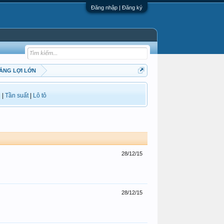
Đăng nhập | Đăng ký
HẮNG LỢI LỚN
i
|
Tần suất
|
Lô tô
28/12/15
28/12/15