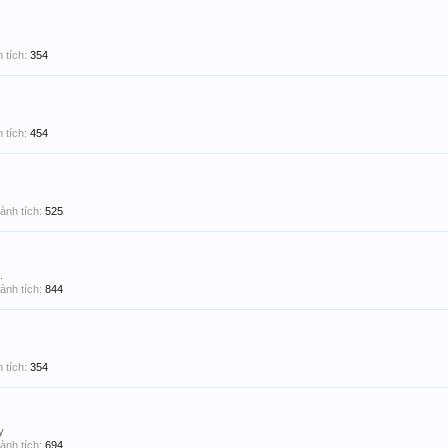
 tích:
354
 tích:
454
ành tích:
525
.
ành tích:
844
 tích:
354
y
ành tích:
694