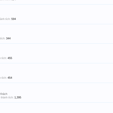
ành tích:
594
tích:
344
 tích:
455
 tích:
454
 Khách
thành tích:
1,395