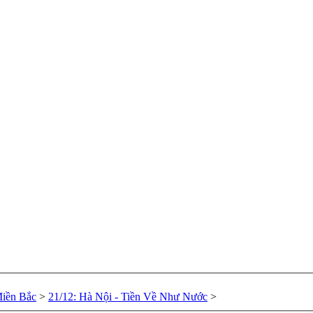
iền Bắc
>
21/12: Hà Nội - Tiền Về Như Nước
>