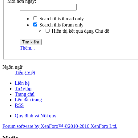
Mới hơn ngày:
Search this thread only
Search this forum only
Hiển thị kết quả dạng Chủ đề
Thêm...
Ngôn ngữ
Tiếng Việt
Liên hệ
Trợ giúp
Trang chủ
Lên đầu trang
RSS
Quy định và Nội quy
Forum software by XenForo™
©2010-2016 XenForo Ltd.