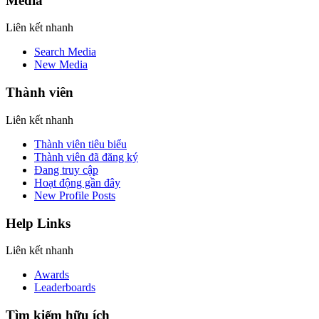
Media
Liên kết nhanh
Search Media
New Media
Thành viên
Liên kết nhanh
Thành viên tiêu biểu
Thành viên đã đăng ký
Đang truy cập
Hoạt động gần đây
New Profile Posts
Help Links
Liên kết nhanh
Awards
Leaderboards
Tìm kiếm hữu ích