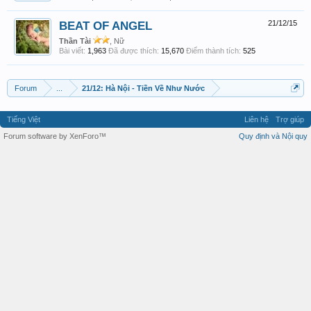
BEAT OF ANGEL
21/12/15
Thần Tài
, Nữ
Bài viết:
1,963
Đã được thích:
15,670
Điểm thành tích:
525
Forum
...
21/12: Hà Nội - Tiền Về Như Nước
Tiếng Việt
Liên hệ
Trợ giúp
Forum software by XenForo™
Quy định và Nội quy