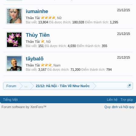
iumainhe
21/12/15
Thần Tài
, Nữ
Bài viết:
13,804
Đã được thích:
180,028
Điểm thành tích:
1,295
Thủy Tiên
21/12/15
Thần Tài
, Nữ
Bài viết:
151
Đã được thích:
4,030
Điểm thành tích:
355
tâybalô
21/12/15
Thần Tài
, Nam
Bài viết:
3,167
Đã được thích:
71,200
Điểm thành tích:
794
Forum
...
21/12: Hà Nội - Tiền Về Như Nước
Tiếng Việt
Liên hệ
Trợ giúp
Forum software by XenForo™
Quy định và Nội quy