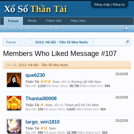
Đăng nhập | Đăng ký
Media
Thành viên
Help Links
Forum
Tìm kiếm diễn đàn
Bài viết gần đây
Forum
...
21/12: Hà Nội - Tiền Về Như Nước
Members Who Liked Message #107
Chủ đề:
21/12: Hà Nội - Tiền Về Như Nước
que6230
21/12/15
Thần Tài
, Nam,
đến từ
Đường sắt Việt Nam
Bài viết:
2,519
Đã được thích:
39,756
Điểm thành tích:
694
Thantai80008
21/12/15
Thần Tài
, Nam,
đến từ
Thành phố Hồ Chí Minh
Bài viết:
159
Đã được thích:
4,629
Điểm thành tích:
454
largo_win1810
21/12/15
Thần Tài
, Nam
Bài viết:
696
Đã được thích:
16,398
Điểm thành tích:
504