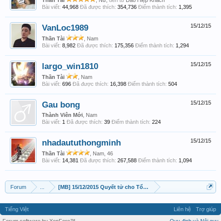
Thần Tài
, Nữ,
đến từ
Đảo Hiệp Khách
Bài viết:
44,968
Đã được thích:
354,736
Điểm thành tích:
1,395
VanLoc1989
15/12/15
Thần Tài
, Nam
Bài viết:
8,982
Đã được thích:
175,356
Điểm thành tích:
1,294
largo_win1810
15/12/15
Thần Tài
, Nam
Bài viết:
696
Đã được thích:
16,398
Điểm thành tích:
504
Gau bong
15/12/15
Thành Viên Mới
, Nam
Bài viết:
1
Đã được thích:
39
Điểm thành tích:
224
nhadaututhongminh
15/12/15
Thần Tài
, Nam, 46
Bài viết:
14,381
Đã được thích:
267,588
Điểm thành tích:
1,094
Forum
...
[MB] 15/12/2015 Quyết tử cho Tổ Quốc quyết sinh
Tiếng Việt
Liên hệ
Trợ giúp