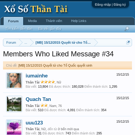
Đăng nhập | Đăng ký
Media
Thành viên
Help Links
Forum
Tìm kiếm diễn đàn
Bài viết gần đây
Forum
...
[MB] 15/12/2015 Quyết tử cho Tổ Quốc quyết sinh
Members Who Liked Message #34
Chủ đề:
[MB] 15/12/2015 Quyết tử cho Tổ Quốc quyết sinh
iumainhe
15/12/15
Thần Tài
, Nữ
Bài viết:
13,804
Đã được thích:
180,028
Điểm thành tích:
1,295
Quach Tan
15/12/15
Thần Tài
, Nam, 76
Bài viết:
510
Đã được thích:
4,091
Điểm thành tích:
354
uuu123
15/12/15
Thần Tài
, Nữ,
đến từ
ở bển mới qua
Bài viết:
31
Đã được thích:
743
Điểm thành tích:
295