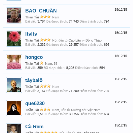
BAO_CHUẨN
15/12/15
Thần Tài
, Nam
Bài viết:
3,784
Đã được thích:
74,743
Điểm thành tích:
794
ltvltv
15/12/15
Thần Tài
, Nữ,
đến từ
Cao Lãnh - Đồng Tháp
Bài viết:
2,332
Đã được thích:
29,357
Điểm thành tích:
696
hongco
15/12/15
Thần Tài
, Nam, 58
Bài viết:
359
Đã được thích:
8,208
Điểm thành tích:
554
tâybalô
15/12/15
Thần Tài
, Nam
Bài viết:
3,167
Đã được thích:
71,200
Điểm thành tích:
794
que6230
15/12/15
Thần Tài
, Nam,
đến từ
Đường sắt Việt Nam
Bài viết:
2,519
Đã được thích:
39,756
Điểm thành tích:
694
Cà Rem
15/12/15