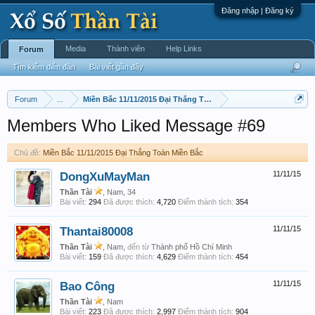
Đăng nhập | Đăng ký
Media
Thành viên
Help Links
Forum
Tìm kiếm diễn đàn
Bài viết gần đây
Forum
...
Miền Bắc 11/11/2015 Đại Thắng Toàn Miền Bắc
Members Who Liked Message #69
Chủ đề:
Miền Bắc 11/11/2015 Đại Thắng Toàn Miền Bắc
DongXuMayMan
11/11/15
Thần Tài
, Nam, 34
Bài viết:
294
Đã được thích:
4,720
Điểm thành tích:
354
Thantai80008
11/11/15
Thần Tài
, Nam,
đến từ
Thành phố Hồ Chí Minh
Bài viết:
159
Đã được thích:
4,629
Điểm thành tích:
454
Bao Công
11/11/15
Thần Tài
, Nam
Bài viết:
223
Đã được thích:
2,997
Điểm thành tích:
904