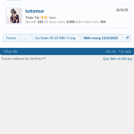
lơtơmơ
11/11/15
Thần Tài
, Nam
Bài viết:
533
Đã được thích:
8,905
Điểm thành tích:
454
Forum
...
Dự Đoán Xổ Số Miền Trung
Miền trung 11/11/2015
Tiếng Việt
Liên hệ
Trợ giúp
Forum software by XenForo™
Quy định và Nội quy