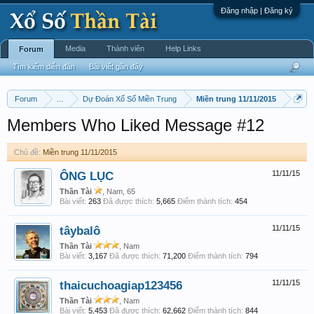
Đăng nhập | Đăng ký
Media
Thành viên
Help Links
Forum
Tìm kiếm diễn đàn
Bài viết gần đây
Forum
...
Dự Đoán Xổ Số Miền Trung
Miền trung 11/11/2015
Members Who Liked Message #12
Chủ đề:
Miền trung 11/11/2015
ÔNG LỤC
11/11/15
Thần Tài
, Nam, 65
Bài viết:
263
Đã được thích:
5,665
Điểm thành tích:
454
tâybalô
11/11/15
Thần Tài
, Nam
Bài viết:
3,167
Đã được thích:
71,200
Điểm thành tích:
794
thaicuchoagiap123456
11/11/15
Thần Tài
, Nam
Bài viết:
5,453
Đã được thích:
62,662
Điểm thành tích:
844