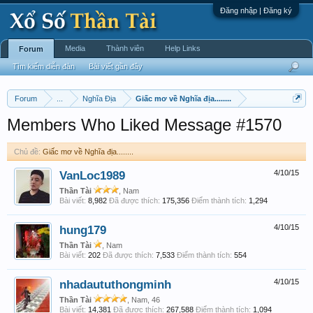
Đăng nhập | Đăng ký
Media
Thành viên
Help Links
Forum
Tìm kiếm diễn đàn
Bài viết gần đây
Forum
...
Nghĩa Địa
Giấc mơ về Nghĩa địa........
Members Who Liked Message #1570
Chủ đề:
Giấc mơ về Nghĩa địa........
VanLoc1989
4/10/15
Thần Tài
, Nam
Bài viết:
8,982
Đã được thích:
175,356
Điểm thành tích:
1,294
hung179
4/10/15
Thần Tài
, Nam
Bài viết:
202
Đã được thích:
7,533
Điểm thành tích:
554
nhadaututhongminh
4/10/15
Thần Tài
, Nam, 46
Bài viết:
14,381
Đã được thích:
267,588
Điểm thành tích:
1,094