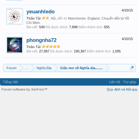
yeuanhledo
4/10/15
Thần Tài
, Nữ,
đến từ
Manchester. England. Chuyển đến từ Hồ
Chí Minh.
Bài viết:
549
Đã được thích:
7,898
Điểm thành tích:
555
phongnha72
4/10/15
Thần Tài
Bài viết:
27,087
Đã được thích:
190,367
Điểm thành tích:
1,095
Forum
...
Nghĩa Địa
Giấc mơ về Nghĩa địa........
Tiếng Việt
Liên hệ
Trợ giúp
Forum software by XenForo™
Quy định và Nội quy