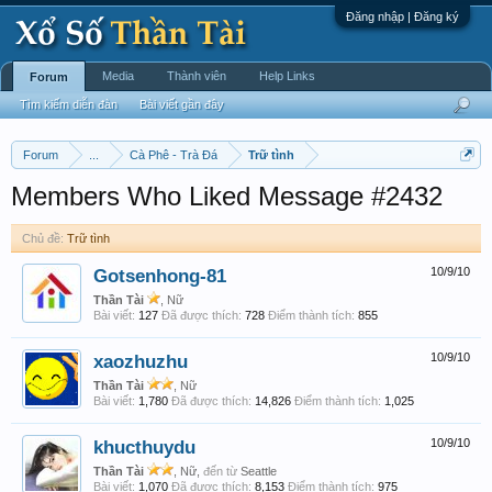
Đăng nhập | Đăng ký
Media
Thành viên
Help Links
Forum
Tìm kiếm diễn đàn
Bài viết gần đây
Forum
...
Cà Phê - Trà Đá
Trữ tình
Members Who Liked Message #2432
Chủ đề:
Trữ tình
Gotsenhong-81
10/9/10
Thần Tài
, Nữ
Bài viết:
127
Đã được thích:
728
Điểm thành tích:
855
xaozhuzhu
10/9/10
Thần Tài
, Nữ
Bài viết:
1,780
Đã được thích:
14,826
Điểm thành tích:
1,025
khucthuydu
10/9/10
Thần Tài
, Nữ,
đến từ
Seattle
Bài viết:
1,070
Đã được thích:
8,153
Điểm thành tích:
975