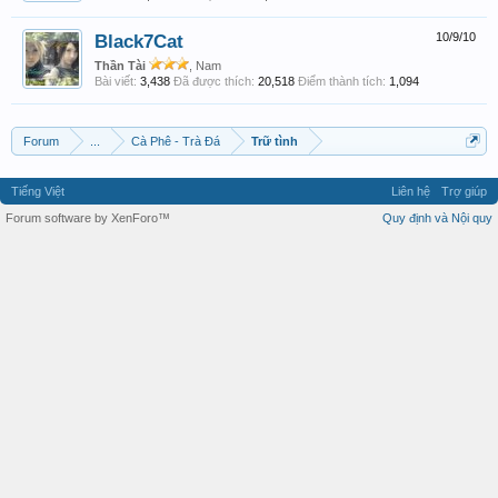
Black7Cat
10/9/10
Thần Tài
, Nam
Bài viết:
3,438
Đã được thích:
20,518
Điểm thành tích:
1,094
Forum
...
Cà Phê - Trà Đá
Trữ tình
Tiếng Việt
Liên hệ
Trợ giúp
Forum software by XenForo™
Quy định và Nội quy