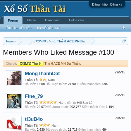
Đăng nhập | Đăng ký
Media
Thành viên
Help Links
Forum
Tìm kiếm diễn đàn
Bài viết gần đây
Forum
...
{XSMN} Thứ 6:
Thứ 6 ACE MN Đại Thắng
Members Who Liked Message #100
Chủ đề:
{XSMN} Thứ 6:
Thứ 6 ACE MN Đại Thắng
MongThanhDat
29/5/15
Thần Tài
, Nam
Bài viết:
1,008
Đã được thích:
24,909
Điểm thành tích:
594
Fine_79
29/5/15
Thần Tài
, Nam,
đến từ
Hội Bao Lô
Bài viết:
22,070
Đã được thích:
202,767
Điểm thành tích:
1,194
ti3uB4o
29/5/15
Thần Tài
, Nam
Bài viết:
2,630
Đã được thích:
21,718
Điểm thành tích:
694