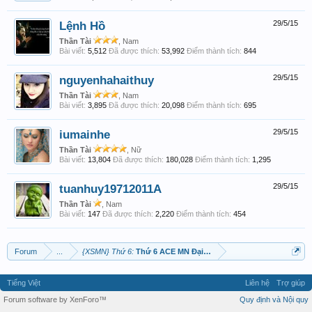
Lệnh Hồ
29/5/15
Thần Tài
, Nam
Bài viết:
5,512
Đã được thích:
53,992
Điểm thành tích:
844
nguyenhahaithuy
29/5/15
Thần Tài
, Nam
Bài viết:
3,895
Đã được thích:
20,098
Điểm thành tích:
695
iumainhe
29/5/15
Thần Tài
, Nữ
Bài viết:
13,804
Đã được thích:
180,028
Điểm thành tích:
1,295
tuanhuy19712011A
29/5/15
Thần Tài
, Nam
Bài viết:
147
Đã được thích:
2,220
Điểm thành tích:
454
Forum
...
{XSMN} Thứ 6:
Thứ 6 ACE MN Đại Thắng
Tiếng Việt
Liên hệ
Trợ giúp
Forum software by XenForo™
Quy định và Nội quy