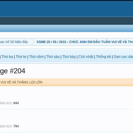
án Xổ Số Miền Bắc
XSMB 25 / 05 / 2015 : CHÚC ANH EM ĐẦU TUẦN VUI VẺ VÀ T
|
Thứ ba
|
Thứ tư
|
Thứ năm
|
Thứ sáu
|
Thứ bảy
|
Chủ nhật
|
Thống kê
|
Gan cực đạ
ge #204
N VUI VẺ VÀ THẮNG LỢI LỚN
ành tích:
844
ành tích:
794