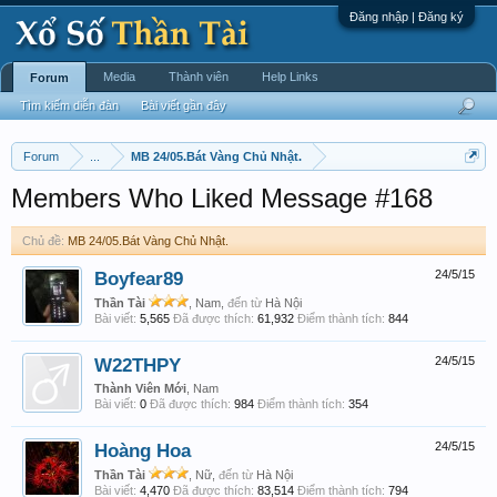
Đăng nhập | Đăng ký
Media
Thành viên
Help Links
Forum
Tìm kiếm diễn đàn
Bài viết gần đây
Forum
...
MB 24/05.Bát Vàng Chủ Nhật.
Members Who Liked Message #168
Chủ đề:
MB 24/05.Bát Vàng Chủ Nhật.
Boyfear89
24/5/15
Thần Tài
, Nam,
đến từ
Hà Nội
Bài viết:
5,565
Đã được thích:
61,932
Điểm thành tích:
844
W22THPY
24/5/15
Thành Viên Mới
, Nam
Bài viết:
0
Đã được thích:
984
Điểm thành tích:
354
Hoàng Hoa
24/5/15
Thần Tài
, Nữ,
đến từ
Hà Nội
Bài viết:
4,470
Đã được thích:
83,514
Điểm thành tích:
794