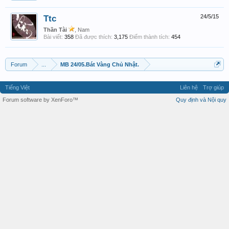
Ttc
24/5/15
Thần Tài
, Nam
Bài viết:
358
Đã được thích:
3,175
Điểm thành tích:
454
Forum
...
MB 24/05.Bát Vàng Chủ Nhật.
Tiếng Việt
Liên hệ
Trợ giúp
Forum software by XenForo™
Quy định và Nội quy