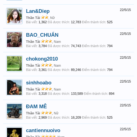
Lan&Diep
22/5/15
Thần Tài
, Nữ
Bài viết:
1,362
Đã được thích:
12,783
Điểm thành tích:
525
BAO_CHUẨN
22/5/15
Thần Tài
, Nam
Bài viết:
3,784
Đã được thích:
74,743
Điểm thành tích:
794
chokong2010
22/5/15
Thần Tài
, Nam
Bài viết:
3,361
Đã được thích:
89,246
Điểm thành tích:
794
sinhhoabo
22/5/15
Thần Tài
, Nam
Bài viết:
3,318
Đã được thích:
133,589
Điểm thành tích:
894
ĐAM MÊ
22/5/15
Thần Tài
, Nữ
Bài viết:
2,969
Đã được thích:
16,209
Điểm thành tích:
525
cantiennuoivo
22/5/15