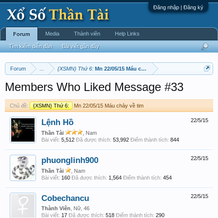
Đăng nhập | Đăng ký
Media
Thành viên
Help Links
Forum
Tìm kiếm diễn đàn
Bài viết gần đây
Forum
...
{XSMN} Thứ 6:
Mn 22/05/15 Máu chảy về tim
Members Who Liked Message #33
Chủ đề:
{XSMN} Thứ 6:
Mn 22/05/15 Máu chảy về tim
Lệnh Hồ
22/5/15
Thần Tài
, Nam
Bài viết:
5,512
Đã được thích:
53,992
Điểm thành tích:
844
phuonglinh900
22/5/15
Thần Tài
, Nam
Bài viết:
160
Đã được thích:
1,564
Điểm thành tích:
454
Cobechancu
22/5/15
Thành Viên
, Nữ, 46
Bài viết:
17
Đã được thích:
518
Điểm thành tích:
290