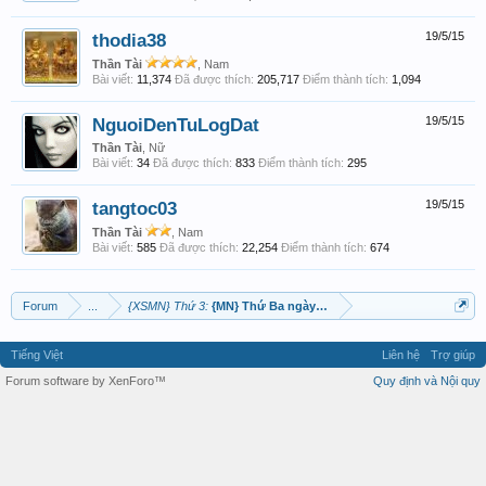
thodia38
19/5/15
Thần Tài
, Nam
Bài viết:
11,374
Đã được thích:
205,717
Điểm thành tích:
1,094
NguoiDenTuLogDat
19/5/15
Thần Tài
, Nữ
Bài viết:
34
Đã được thích:
833
Điểm thành tích:
295
tangtoc03
19/5/15
Thần Tài
, Nam
Bài viết:
585
Đã được thích:
22,254
Điểm thành tích:
674
Forum
...
{XSMN} Thứ 3:
{MN} Thứ Ba ngày 19 tháng 05 năm 2015
Tiếng Việt
Liên hệ
Trợ giúp
Forum software by XenForo™
Quy định và Nội quy