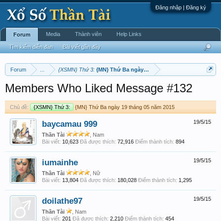
Đăng nhập | Đăng ký
Media
Thành viên
Help Links
Forum
Tìm kiếm diễn đàn
Bài viết gần đây
Forum
...
{XSMN} Thứ 3:
{MN} Thứ Ba ngày 19 tháng 05 năm 2015
Members Who Liked Message #132
Chủ đề:
{XSMN} Thứ 3:
{MN} Thứ Ba ngày 19 tháng 05 năm 2015
baycamau 999
19/5/15
Thần Tài
, Nam
Bài viết:
10,623
Đã được thích:
72,916
Điểm thành tích:
894
iumainhe
19/5/15
Thần Tài
, Nữ
Bài viết:
13,804
Đã được thích:
180,028
Điểm thành tích:
1,295
doilathe97
19/5/15
Thần Tài
, Nam
Bài viết:
201
Đã được thích:
2,210
Điểm thành tích:
454