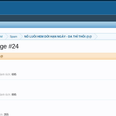
hi!
Spam
NÔ LUÔI HEM DỚI HẠN NGÀY - DA THÌ THÔI @@
ge #24
@@
ành tích:
695
ành tích:
895
ch:
355