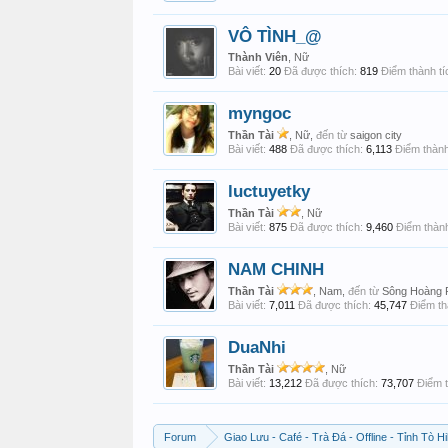
VÔ TÌNH_@
Thành Viên
, Nữ
Bài viết:
20
Đã được thích:
819
Điểm thành tí
myngoc
Thần Tài
, Nữ,
đến từ
saigon city
Bài viết:
488
Đã được thích:
6,113
Điểm thành
luctuyetky
Thần Tài
, Nữ
Bài viết:
875
Đã được thích:
9,460
Điểm thành
NAM CHINH
Thần Tài
, Nam,
đến từ
Sông Hoàng 
Bài viết:
7,011
Đã được thích:
45,747
Điểm th
DuaNhi
Thần Tài
, Nữ
Bài viết:
13,212
Đã được thích:
73,707
Điểm t
Forum
Giao Lưu - Café - Trà Đá - Offline - Tỉnh Tò Hi