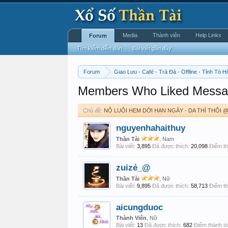
Media
Thành viên
Help Links
Forum
Tìm kiếm diễn đàn
Bài viết gần đây
Forum
Giao Lưu - Café - Trà Đá - Offline - Tỉnh Tò Hi
Members Who Liked Messa
Chủ đề:
NÔ LUÔI HEM DỚI HẠN NGÀY - DA THÌ THÔI 
nguyenhahaithuy
Thần Tài
, Nam
Bài viết:
3,895
Đã được thích:
20,098
Điểm th
zuizẻ_@
Thần Tài
, Nữ
Bài viết:
9,895
Đã được thích:
58,713
Điểm th
aicungduoc
Thành Viên
, Nữ
Bài viết:
13
Đã được thích:
682
Điểm thành tí