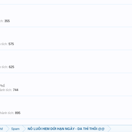
ch:
355
 tích:
575
 tích:
625
Phố
ành tích:
744
hành tích:
895
hi!
Spam
NÔ LUÔI HEM DỚI HẠN NGÀY - DA THÌ THÔI @@