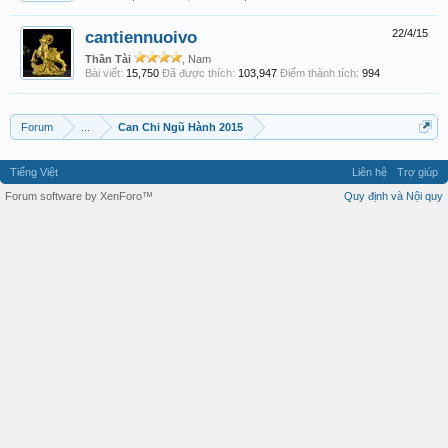
cantiennuoivo
22/4/15
Thần Tài
, Nam
Bài viết:
15,750
Đã được thích:
103,947
Điểm thành tích:
994
Forum
...
Can Chi Ngũ Hành 2015
Tiếng Việt
Liên hệ
Trợ giúp
Forum software by XenForo™
Quy định và Nội quy