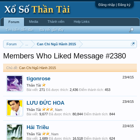
Đăng nhập | Đăng ký
Media
Thành viên
Help Links
Forum
Tìm kiếm diễn đàn
Bài viết gần đây
Forum
...
Can Chi Ngũ Hành 2015
Members Who Liked Message #2380
Chủ đề:
Can Chi Ngũ Hành 2015
tigonrose
23/4/15
Thần Tài
Bài viết:
271
Đã được thích:
2,436
Điểm thành tích:
453
LƯU ĐỨC HOA
23/4/15
Thần Tài
, Nam
Bài viết:
9,677
Đã được thích:
80,844
Điểm thành tích:
844
Hải Triều
22/4/15
Thần Tài
, Nam
Bài viết:
1,689
Đã được thích:
16,518
Điểm thành tích:
624