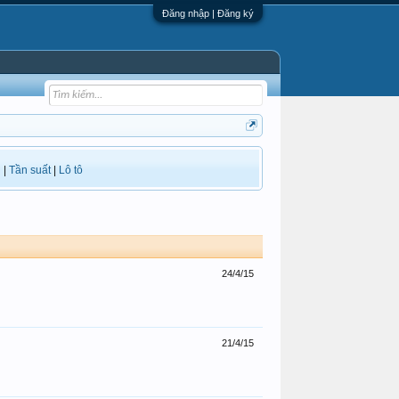
Đăng nhập | Đăng ký
i
|
Tần suất
|
Lô tô
24/4/15
21/4/15