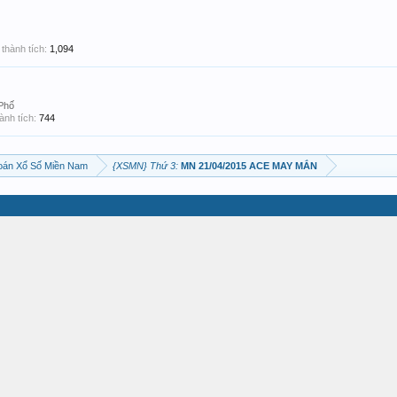
thành tích:
1,094
Phố
ành tích:
744
oán Xổ Số Miền Nam
{XSMN} Thứ 3:
MN 21/04/2015 ACE MAY MẮN