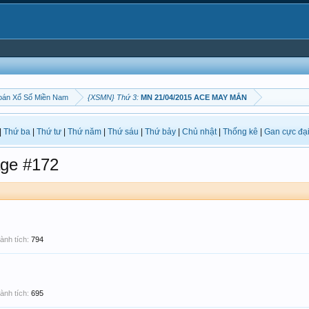
oán Xổ Số Miền Nam
{XSMN} Thứ 3:
MN 21/04/2015 ACE MAY MẮN
|
Thứ ba
|
Thứ tư
|
Thứ năm
|
Thứ sáu
|
Thứ bảy
|
Chủ nhật
|
Thống kê
|
Gan cực đạ
ge #172
ành tích:
794
ành tích:
695