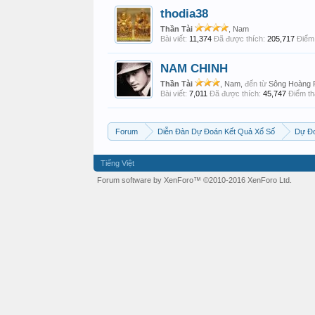
thodia38
Thần Tài
, Nam
Bài viết:
11,374
Đã được thích:
205,717
Điểm 
NAM CHINH
Thần Tài
, Nam,
đến từ
Sông Hoàng 
Bài viết:
7,011
Đã được thích:
45,747
Điểm th
Forum
Diễn Đàn Dự Đoán Kết Quả Xổ Số
Dự Đ
Tiếng Việt
Forum software by XenForo™
©2010-2016 XenForo Ltd.