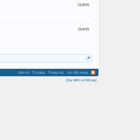
21/4/15
21/4/15
Liên hệ
Trợ giúp
Trang chủ
Lên đầu trang
Quy định và Nội quy