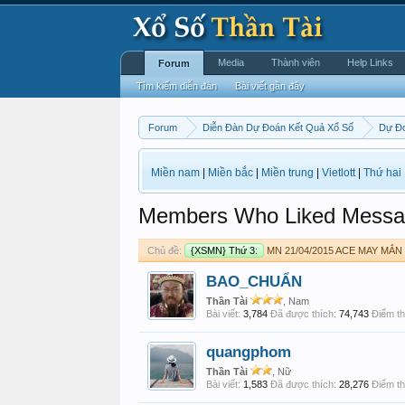
Media
Thành viên
Help Links
Forum
Tìm kiếm diễn đàn
Bài viết gần đây
Forum
Diễn Đàn Dự Đoán Kết Quả Xổ Số
Dự Đ
Miền nam
|
Miền bắc
|
Miền trung
|
Vietlott
|
Thứ hai
Members Who Liked Messa
Chủ đề:
{XSMN} Thứ 3:
MN 21/04/2015 ACE MAY MẮN
BAO_CHUẨN
Thần Tài
, Nam
Bài viết:
3,784
Đã được thích:
74,743
Điểm th
quangphom
Thần Tài
, Nữ
Bài viết:
1,583
Đã được thích:
28,276
Điểm th