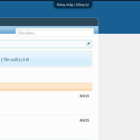
Đăng nhập | Đăng ký
i
|
Tần suất
|
Lô tô
8/4/15
8/4/15