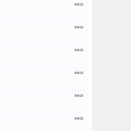
8/4/15
8/4/15
8/4/15
8/4/15
8/4/15
8/4/15