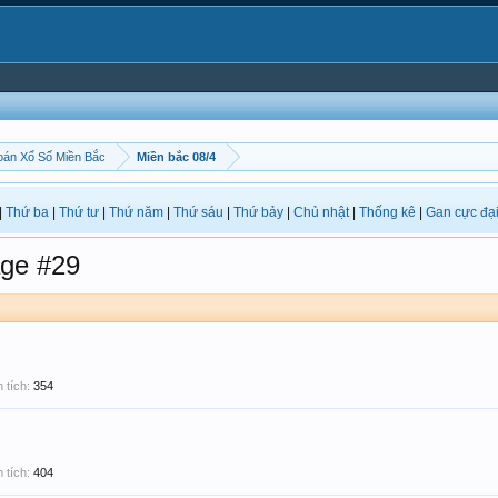
án Xổ Số Miền Bắc
Miền bắc 08/4
|
Thứ ba
|
Thứ tư
|
Thứ năm
|
Thứ sáu
|
Thứ bảy
|
Chủ nhật
|
Thống kê
|
Gan cực đạ
ge #29
 tích:
354
 tích:
404