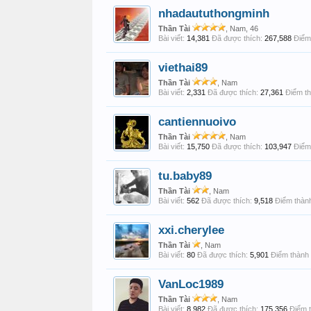
nhadaututhongminh
Thần Tài
, Nam, 46
Bài viết:
14,381
Đã được thích:
267,588
Điểm 
viethai89
Thần Tài
, Nam
Bài viết:
2,331
Đã được thích:
27,361
Điểm th
cantiennuoivo
Thần Tài
, Nam
Bài viết:
15,750
Đã được thích:
103,947
Điểm 
tu.baby89
Thần Tài
, Nam
Bài viết:
562
Đã được thích:
9,518
Điểm thành
xxi.cherylee
Thần Tài
, Nam
Bài viết:
80
Đã được thích:
5,901
Điểm thành 
VanLoc1989
Thần Tài
, Nam
Bài viết:
8,982
Đã được thích:
175,356
Điểm t