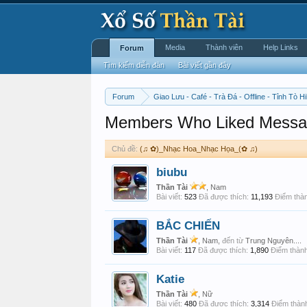
Media
Thành viên
Help Links
Forum
Tìm kiếm diễn đàn
Bài viết gần đây
Forum
Giao Lưu - Café - Trà Đá - Offline - Tỉnh Tò Hi
Members Who Liked Messa
Chủ đề:
(♫ ✿)_Nhạc Hoa_Nhạc Họa_(✿ ♫)
biubu
Thần Tài
, Nam
Bài viết:
523
Đã được thích:
11,193
Điểm thàn
BẮC CHIẾN
Thần Tài
, Nam,
đến từ
Trung Nguyên....
Bài viết:
117
Đã được thích:
1,890
Điểm thành
Katie
Thần Tài
, Nữ
Bài viết:
480
Đã được thích:
3,314
Điểm thành