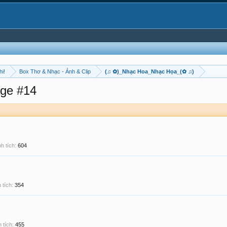
hi!
Box Thơ & Nhạc - Ảnh & Clip
(♫ ✿)_Nhạc Hoa_Nhạc Họa_(✿ ♫)
ge #14
h tích:
604
 tích:
354
 tích:
455