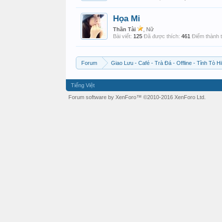
Họa Mi
Thần Tài
, Nữ
Bài viết:
125
Đã được thích:
461
Điểm thành t
Forum
Giao Lưu - Café - Trà Đá - Offline - Tỉnh Tò Hi
Tiếng Việt
Forum software by XenForo™
©2010-2016 XenForo Ltd.