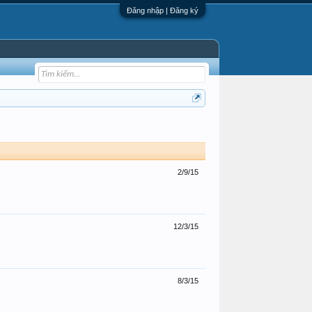
Đăng nhập | Đăng ký
2/9/15
12/3/15
8/3/15