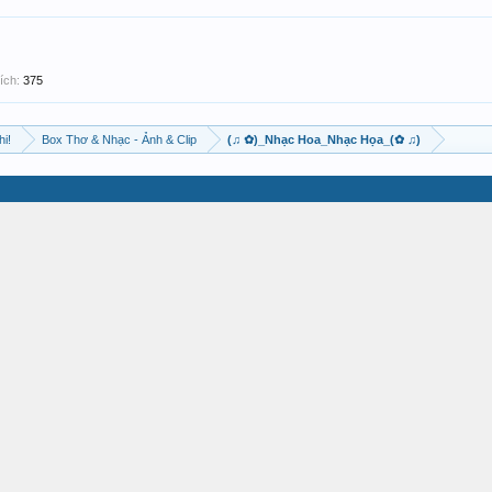
ích:
375
hi!
Box Thơ & Nhạc - Ảnh & Clip
(♫ ✿)_Nhạc Hoa_Nhạc Họa_(✿ ♫)