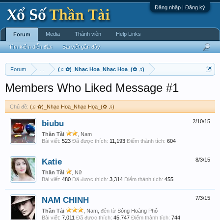
Đăng nhập | Đăng ký
Media
Thành viên
Help Links
Forum
Tìm kiếm diễn đàn
Bài viết gần đây
Forum
...
(♫ ✿)_Nhạc Hoa_Nhạc Họa_(✿ ♫)
Members Who Liked Message #1
Chủ đề:
(♫ ✿)_Nhạc Hoa_Nhạc Họa_(✿ ♫)
biubu
2/10/15
Thần Tài
, Nam
Bài viết:
523
Đã được thích:
11,193
Điểm thành tích:
604
Katie
8/3/15
Thần Tài
, Nữ
Bài viết:
480
Đã được thích:
3,314
Điểm thành tích:
455
NAM CHINH
7/3/15
Thần Tài
, Nam,
đến từ
Sông Hoàng Phố
Bài viết:
7,011
Đã được thích:
45,747
Điểm thành tích:
744