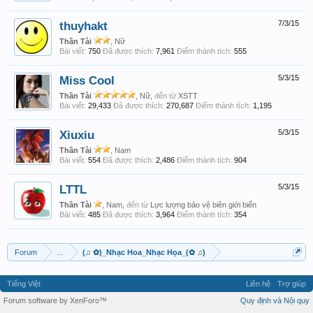
thuyhakt
7/3/15
Thần Tài
, Nữ
Bài viết:
750
Đã được thích:
7,961
Điểm thành tích:
555
Miss Cool
5/3/15
Thần Tài
, Nữ,
đến từ
XSTT
Bài viết:
29,433
Đã được thích:
270,687
Điểm thành tích:
1,195
Xiuxiu
5/3/15
Thần Tài
, Nam
Bài viết:
554
Đã được thích:
2,486
Điểm thành tích:
904
LTTL
5/3/15
Thần Tài
, Nam,
đến từ
Lực lượng bảo vệ biên giới biển
Bài viết:
485
Đã được thích:
3,964
Điểm thành tích:
354
Forum
...
(♫ ✿)_Nhạc Hoa_Nhạc Họa_(✿ ♫)
Tiếng Việt
Liên hệ
Trợ giúp
Forum software by XenForo™
Quy định và Nội quy