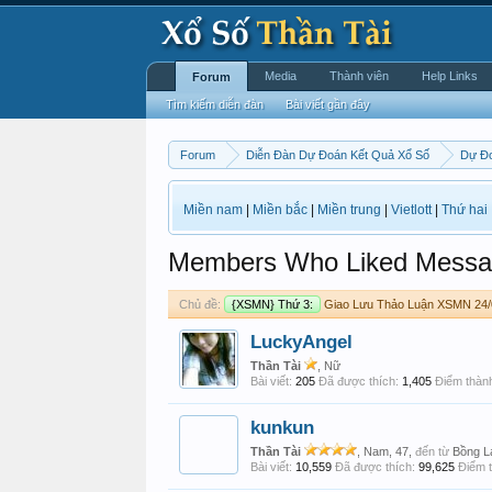
Media
Thành viên
Help Links
Forum
Tìm kiếm diễn đàn
Bài viết gần đây
Forum
Diễn Đàn Dự Đoán Kết Quả Xổ Số
Dự Đ
Miền nam
|
Miền bắc
|
Miền trung
|
Vietlott
|
Thứ hai
Members Who Liked Messa
Chủ đề:
{XSMN} Thứ 3:
Giao Lưu Thảo Luận XSMN 24/
LuckyAngel
Thần Tài
, Nữ
Bài viết:
205
Đã được thích:
1,405
Điểm thành
kunkun
Thần Tài
, Nam, 47,
đến từ
Bồng L
Bài viết:
10,559
Đã được thích:
99,625
Điểm t