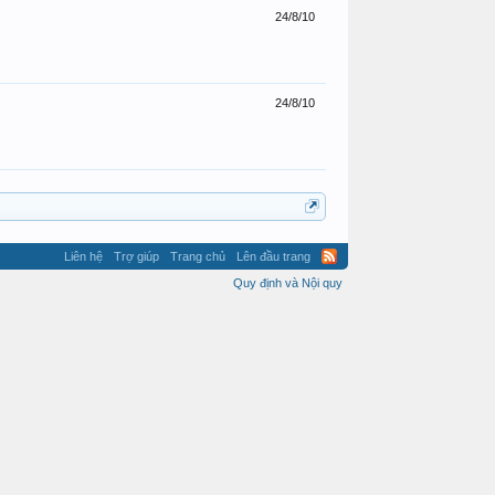
24/8/10
24/8/10
Liên hệ
Trợ giúp
Trang chủ
Lên đầu trang
Quy định và Nội quy