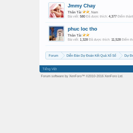
Jmmy Chay
Thần Tài
, Nam
Bài viết:
580
Đã được thích:
4,377
Điểm thành
phuc loc tho
Thần Tài
Bài viết:
1,328
Đã được thích:
11,528
Điểm th
Forum
Diễn Đàn Dự Đoán Kết Quả Xổ Số
Dự Đ
Tiếng Việt
Forum software by XenForo™
©2010-2016 XenForo Ltd.