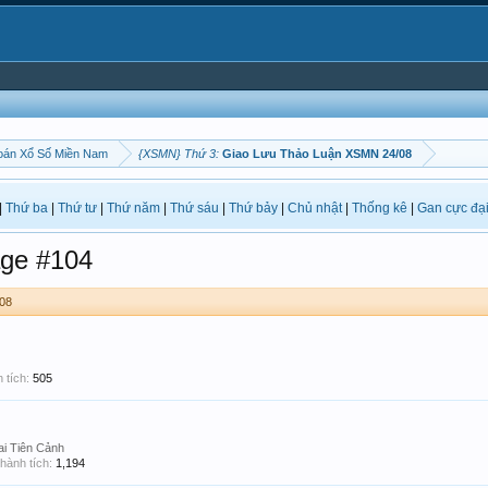
oán Xổ Số Miền Nam
{XSMN} Thứ 3:
Giao Lưu Thảo Luận XSMN 24/08
|
Thứ ba
|
Thứ tư
|
Thứ năm
|
Thứ sáu
|
Thứ bảy
|
Chủ nhật
|
Thống kê
|
Gan cực đạ
ge #104
08
 tích:
505
ai Tiên Cảnh
hành tích:
1,194