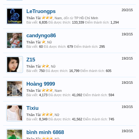
LeTruongps
20/2/15
Thần Tài
, Nam,
đến từ
TP Hồ Chí Minh
Bài viết:
6,835
Đã được thích:
133,339
Điểm thành tích:
1,294
candyngo86
19/2/15
Thần Tài
, Nữ
Bài viết:
60
Đã được thích:
679
Điểm thành tích:
295
Z15
19/2/15
Thần Tài
, Nữ
Bài viết:
750
Đã được thích:
16,799
Điểm thành tích:
605
Hoàng 9999
19/2/15
Thần Tài
, Nam
Bài viết:
4,173
Đã được thích:
41,092
Điểm thành tích:
594
Tixiu
19/2/15
Thần Tài
, Nữ
Bài viết:
8,349
Đã được thích:
41,562
Điểm thành tích:
745
bình minh 6868
19/2/15