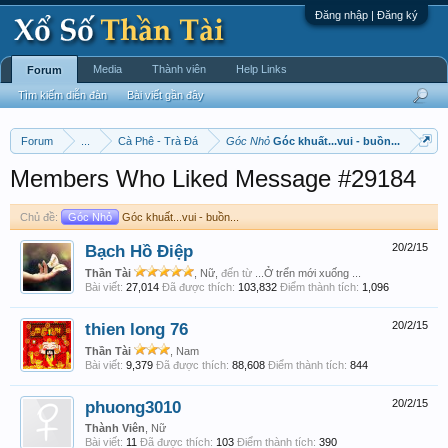
Đăng nhập | Đăng ký
Media
Thành viên
Help Links
Forum
Tìm kiếm diễn đàn
Bài viết gần đây
Forum
...
Cà Phê - Trà Đá
Góc Nhỏ
Góc khuất...vui - buồn...
Members Who Liked Message #29184
Chủ đề:
Góc Nhỏ
Góc khuất...vui - buồn...
Bạch Hồ Điệp
20/2/15
Thần Tài
, Nữ,
đến từ
...Ở trển mới xuống ...
Bài viết:
27,014
Đã được thích:
103,832
Điểm thành tích:
1,096
thien long 76
20/2/15
Thần Tài
, Nam
Bài viết:
9,379
Đã được thích:
88,608
Điểm thành tích:
844
phuong3010
20/2/15
Thành Viên
, Nữ
Bài viết:
11
Đã được thích:
103
Điểm thành tích:
390