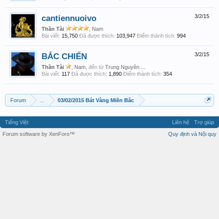
cantiennuoivo
3/2/15
Thần Tài
, Nam
Bài viết:
15,750
Đã được thích:
103,947
Điểm thành tích:
994
BẮC CHIẾN
3/2/15
Thần Tài
, Nam,
đến từ
Trung Nguyên....
Bài viết:
117
Đã được thích:
1,890
Điểm thành tích:
354
Forum
...
03/02/2015 Bát Vàng Miền Bắc
Tiếng Việt
Liên hệ
Trợ giúp
Forum software by XenForo™
Quy định và Nội quy