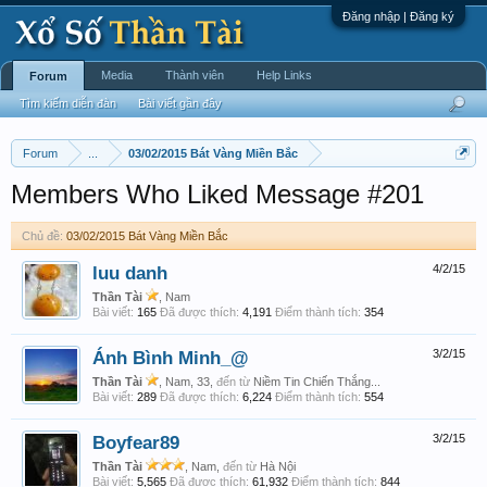
Đăng nhập | Đăng ký
Media
Thành viên
Help Links
Forum
Tìm kiếm diễn đàn
Bài viết gần đây
Forum
...
03/02/2015 Bát Vàng Miền Bắc
Members Who Liked Message #201
Chủ đề:
03/02/2015 Bát Vàng Miền Bắc
luu danh
4/2/15
Thần Tài
, Nam
Bài viết:
165
Đã được thích:
4,191
Điểm thành tích:
354
Ánh Bình Minh_@
3/2/15
Thần Tài
, Nam, 33,
đến từ
Niềm Tin Chiến Thắng...
Bài viết:
289
Đã được thích:
6,224
Điểm thành tích:
554
Boyfear89
3/2/15
Thần Tài
, Nam,
đến từ
Hà Nội
Bài viết:
5,565
Đã được thích:
61,932
Điểm thành tích:
844