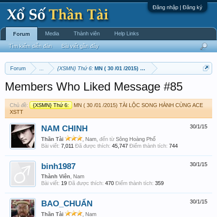
Đăng nhập | Đăng ký
Media
Thành viên
Help Links
Forum
Tìm kiếm diễn đàn
Bài viết gần đây
Forum
...
{XSMN} Thứ 6:
MN ( 30 /01 /2015) TÀI LỘC SONG HÀNH CÙNG
Members Who Liked Message #85
Chủ đề:
{XSMN} Thứ 6:
MN ( 30 /01 /2015) TÀI LỘC SONG HÀNH CÙNG ACE
XSTT
NAM CHINH
30/1/15
Thần Tài
, Nam,
đến từ
Sông Hoàng Phố
Bài viết:
7,011
Đã được thích:
45,747
Điểm thành tích:
744
binh1987
30/1/15
Thành Viên
, Nam
Bài viết:
19
Đã được thích:
470
Điểm thành tích:
359
BAO_CHUẨN
30/1/15
Thần Tài
, Nam