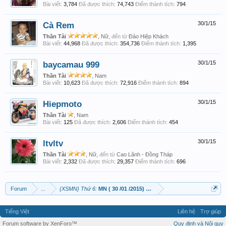
Bài viết:
3,784
Đã được thích:
74,743
Điểm thành tích:
794
Cà Rem
30/1/15
Thần Tài
, Nữ,
đến từ
Đảo Hiệp Khách
Bài viết:
44,968
Đã được thích:
354,736
Điểm thành tích:
1,395
baycamau 999
30/1/15
Thần Tài
, Nam
Bài viết:
10,623
Đã được thích:
72,916
Điểm thành tích:
894
Hiepmoto
30/1/15
Thần Tài
, Nam
Bài viết:
125
Đã được thích:
2,606
Điểm thành tích:
454
ltvltv
30/1/15
Thần Tài
, Nữ,
đến từ
Cao Lãnh - Đồng Tháp
Bài viết:
2,332
Đã được thích:
29,357
Điểm thành tích:
696
Forum
...
{XSMN} Thứ 6:
MN ( 30 /01 /2015) TÀI LỘC SONG HÀNH CÙNG
Tiếng Việt
Liên hệ
Trợ giúp
Forum software by XenForo™
Quy định và Nội quy