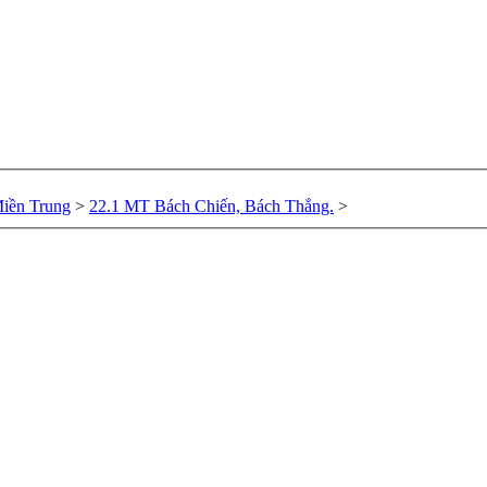
iền Trung
>
22.1 MT Bách Chiến, Bách Thắng.
>