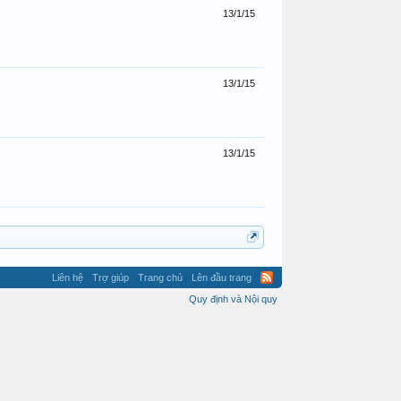
13/1/15
13/1/15
13/1/15
Liên hệ
Trợ giúp
Trang chủ
Lên đầu trang
Quy định và Nội quy