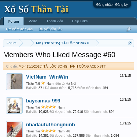
Đăng nhập | Đăng ký
Media
Thành viên
Help Links
Forum
Tìm kiếm diễn đàn
Bài viết gần đây
Forum
...
MB ( 13/1/2015) TÀI LỘC SONG HÀNH CÙNG ACE XSTT
Members Who Liked Message #60
Chủ đề:
MB ( 13/1/2015) TÀI LỘC SONG HÀNH CÙNG ACE XSTT
VietNam_WinWin
13/1/15
Thần Tài
, Nam,
đến từ
Hà Nội
Bài viết:
371
Đã được thích:
5,713
Điểm thành tích:
454
baycamau 999
13/1/15
Thần Tài
, Nam
Bài viết:
10,623
Đã được thích:
72,916
Điểm thành tích:
894
nhadaututhongminh
13/1/15
Thần Tài
, Nam, 46
Bài viết:
14,381
Đã được thích:
267,588
Điểm thành tích:
1,094