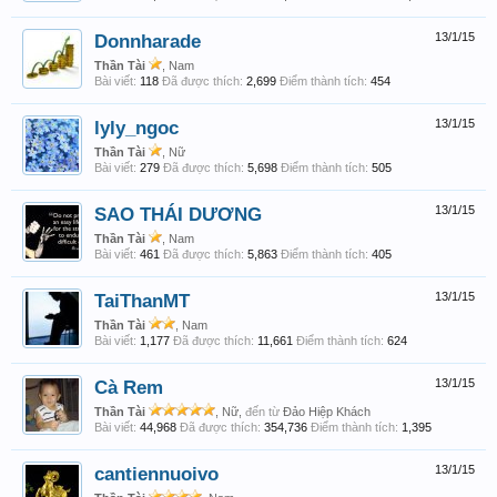
Donnharade
13/1/15
Thần Tài
, Nam
Bài viết:
118
Đã được thích:
2,699
Điểm thành tích:
454
lyly_ngoc
13/1/15
Thần Tài
, Nữ
Bài viết:
279
Đã được thích:
5,698
Điểm thành tích:
505
SAO THÁI DƯƠNG
13/1/15
Thần Tài
, Nam
Bài viết:
461
Đã được thích:
5,863
Điểm thành tích:
405
TaiThanMT
13/1/15
Thần Tài
, Nam
Bài viết:
1,177
Đã được thích:
11,661
Điểm thành tích:
624
Cà Rem
13/1/15
Thần Tài
, Nữ,
đến từ
Đảo Hiệp Khách
Bài viết:
44,968
Đã được thích:
354,736
Điểm thành tích:
1,395
cantiennuoivo
13/1/15