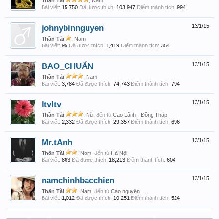
Thần Tài
, Nam
Bài viết:
15,750
Đã được thích:
103,947
Điểm thành tích:
994
johnybinnguyen
13/1/15
Thần Tài
, Nam
Bài viết:
95
Đã được thích:
1,419
Điểm thành tích:
354
BAO_CHUẨN
13/1/15
Thần Tài
, Nam
Bài viết:
3,784
Đã được thích:
74,743
Điểm thành tích:
794
ltvltv
13/1/15
Thần Tài
, Nữ,
đến từ
Cao Lãnh - Đồng Tháp
Bài viết:
2,332
Đã được thích:
29,357
Điểm thành tích:
696
Mr.tAnh
13/1/15
Thần Tài
, Nam,
đến từ
Hà Nội
Bài viết:
863
Đã được thích:
18,213
Điểm thành tích:
604
namchinhbacchien
13/1/15
Thần Tài
, Nam,
đến từ
Cao nguyên......
Bài viết:
1,012
Đã được thích:
10,251
Điểm thành tích:
524