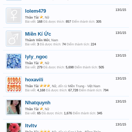
lolem479
13/1/15
Thần Tài
, Nữ
Bài viết:
168
Đã được thích:
857
Điểm thành tích:
305
Miền Kí Ức
13/1/15
Thành Viên Mới
, Nam
Bài viết:
3
Đã được thích:
74
Điểm thành tích:
224
lyly_ngoc
13/1/15
Thần Tài
, Nữ
Bài viết:
279
Đã được thích:
5,698
Điểm thành tích:
505
hoxavili
13/1/15
Thần Tài
, Nữ,
đến từ
Miền Trung - Việt Nam
Bài viết:
4,168
Đã được thích:
67,728
Điểm thành tích:
794
Nhatquynh
13/1/15
Thần Tài
, Nữ
Bài viết:
65
Đã được thích:
1,676
Điểm thành tích:
345
ltvltv
13/1/15