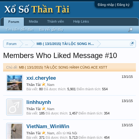
Đăng nhập | Đăng ký
Media
Thành viên
Help Links
Forum
Tìm kiếm diễn đàn
Bài viết gần đây
Forum
...
MB ( 13/1/2015) TÀI LỘC SONG HÀNH CÙNG ACE XSTT
Members Who Liked Message #10
Chủ đề:
MB ( 13/1/2015) TÀI LỘC SONG HÀNH CÙNG ACE XSTT
xxi.cherylee
13/1/15
Thần Tài
, Nam
Bài viết:
80
Đã được thích:
5,901
Điểm thành tích:
554
linhhuynh
13/1/15
Thần Tài
, Nam
Bài viết:
185
Đã được thích:
1,457
Điểm thành tích:
354
VietNam_WinWin
13/1/15
Thần Tài
, Nam,
đến từ
Hà Nội
Bài viết:
371
Đã được thích:
5,713
Điểm thành tích:
454