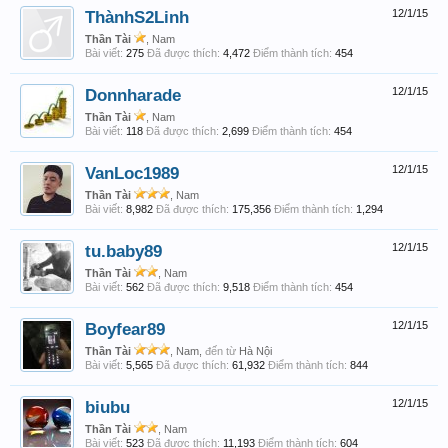
ThànhS2Linh
12/1/15
Thần Tài
, Nam
Bài viết:
275
Đã được thích:
4,472
Điểm thành tích:
454
Donnharade
12/1/15
Thần Tài
, Nam
Bài viết:
118
Đã được thích:
2,699
Điểm thành tích:
454
VanLoc1989
12/1/15
Thần Tài
, Nam
Bài viết:
8,982
Đã được thích:
175,356
Điểm thành tích:
1,294
tu.baby89
12/1/15
Thần Tài
, Nam
Bài viết:
562
Đã được thích:
9,518
Điểm thành tích:
454
Boyfear89
12/1/15
Thần Tài
, Nam,
đến từ
Hà Nội
Bài viết:
5,565
Đã được thích:
61,932
Điểm thành tích:
844
biubu
12/1/15
Thần Tài
, Nam
Bài viết:
523
Đã được thích:
11,193
Điểm thành tích:
604