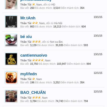
Thần Tài
, Nam,
đến từ
HD
Bài viết:
260
Đã được thích:
3,514
Điểm thành tích:
354
Mr.tAnh
13/1/15
Thần Tài
, Nam,
đến từ
Hà Nội
Bài viết:
863
Đã được thích:
18,213
Điểm thành tích:
604
bé xíu
13/1/15
Thần Tài
,
đến từ
Nơi xa lắm.
Bài viết:
3,139
Đã được thích:
35,935
Điểm thành tích:
593
cantiennuoivo
13/1/15
Thần Tài
, Nam
Bài viết:
15,750
Đã được thích:
103,947
Điểm thành tích:
994
mylifedn
12/1/15
Thần Tài
, Nam
Bài viết:
196
Đã được thích:
3,252
Điểm thành tích:
354
BAO_CHUẨN
12/1/15
Thần Tài
, Nam
Bài viết:
3,784
Đã được thích:
74,743
Điểm thành tích:
794