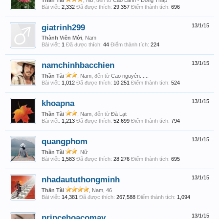
Thần Tài
, Nữ,
đến từ
Cao Lãnh - Đồng Tháp
Bài viết:
2,332
Đã được thích:
29,357
Điểm thành tích:
696
giatrinh299
13/1/15
Thành Viên Mới
, Nam
Bài viết:
1
Đã được thích:
44
Điểm thành tích:
224
namchinhbacchien
13/1/15
Thần Tài
, Nam,
đến từ
Cao nguyên......
Bài viết:
1,012
Đã được thích:
10,251
Điểm thành tích:
524
khoapna
13/1/15
Thần Tài
, Nam,
đến từ
Đà Lạt
Bài viết:
1,213
Đã được thích:
52,699
Điểm thành tích:
794
quangphom
13/1/15
Thần Tài
, Nữ
Bài viết:
1,583
Đã được thích:
28,276
Điểm thành tích:
695
nhadaututhongminh
13/1/15
Thần Tài
, Nam, 46
Bài viết:
14,381
Đã được thích:
267,588
Điểm thành tích:
1,094
princehoacomay
13/1/15