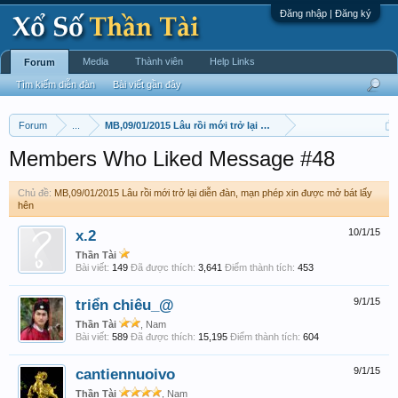
Đăng nhập | Đăng ký
Media
Thành viên
Help Links
Forum
Tìm kiếm diễn đàn
Bài viết gần đây
Forum
...
MB,09/01/2015 Lâu rồi mới trở lại diễn đàn, mạn phép xin đượ
Members Who Liked Message #48
Chủ đề:
MB,09/01/2015 Lâu rồi mới trở lại diễn đàn, mạn phép xin được mở bát lấy
hên
x.2
10/1/15
Thần Tài
Bài viết:
149
Đã được thích:
3,641
Điểm thành tích:
453
triển chiêu_@
9/1/15
Thần Tài
, Nam
Bài viết:
589
Đã được thích:
15,195
Điểm thành tích:
604
cantiennuoivo
9/1/15
Thần Tài
, Nam