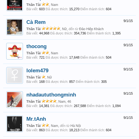
Thần Tài
, Nam
Bài viết:
603
Đã được thích:
15,270
Điểm thành tích:
604
Cà Rem
9/1/15
Thần Tài
, Nữ,
đến từ
Đảo Hiệp Khách
Bài viết:
44,968
Đã được thích:
354,736
Điểm thành tích:
1,395
thocong
9/1/15
Thần Tài
, Nam
Bài viết:
721
Đã được thích:
17,648
Điểm thành tích:
504
lolem479
9/1/15
Thần Tài
, Nữ
Bài viết:
168
Đã được thích:
857
Điểm thành tích:
305
nhadaututhongminh
9/1/15
Thần Tài
, Nam, 46
Bài viết:
14,381
Đã được thích:
267,588
Điểm thành tích:
1,094
Mr.tAnh
9/1/15
Thần Tài
, Nam,
đến từ
Hà Nội
Bài viết:
863
Đã được thích:
18,213
Điểm thành tích:
604