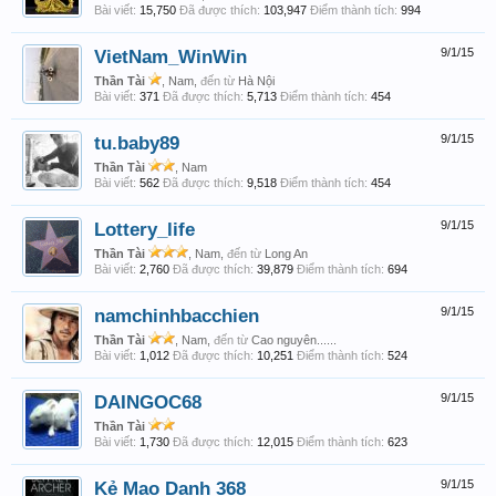
Bài viết:
15,750
Đã được thích:
103,947
Điểm thành tích:
994
VietNam_WinWin
9/1/15
Thần Tài
, Nam,
đến từ
Hà Nội
Bài viết:
371
Đã được thích:
5,713
Điểm thành tích:
454
tu.baby89
9/1/15
Thần Tài
, Nam
Bài viết:
562
Đã được thích:
9,518
Điểm thành tích:
454
Lottery_life
9/1/15
Thần Tài
, Nam,
đến từ
Long An
Bài viết:
2,760
Đã được thích:
39,879
Điểm thành tích:
694
namchinhbacchien
9/1/15
Thần Tài
, Nam,
đến từ
Cao nguyên......
Bài viết:
1,012
Đã được thích:
10,251
Điểm thành tích:
524
DAINGOC68
9/1/15
Thần Tài
Bài viết:
1,730
Đã được thích:
12,015
Điểm thành tích:
623
Kẻ Mạo Danh 368
9/1/15