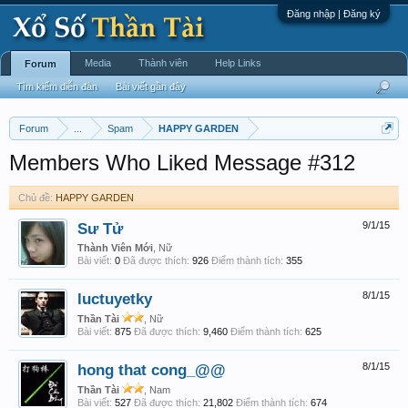
Đăng nhập | Đăng ký
Media
Thành viên
Help Links
Forum
Tìm kiếm diễn đàn
Bài viết gần đây
Forum
...
Spam
HAPPY GARDEN
Members Who Liked Message #312
Chủ đề:
HAPPY GARDEN
Sư Tử
9/1/15
Thành Viên Mới
, Nữ
Bài viết:
0
Đã được thích:
926
Điểm thành tích:
355
luctuyetky
8/1/15
Thần Tài
, Nữ
Bài viết:
875
Đã được thích:
9,460
Điểm thành tích:
625
hong that cong_@@
8/1/15
Thần Tài
, Nam
Bài viết:
527
Đã được thích:
21,802
Điểm thành tích:
674