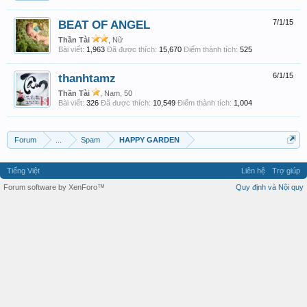
BEAT OF ANGEL
7/1/15
Thần Tài
, Nữ
Bài viết:
1,963
Đã được thích:
15,670
Điểm thành tích:
525
thanhtamz
6/1/15
Thần Tài
, Nam, 50
Bài viết:
326
Đã được thích:
10,549
Điểm thành tích:
1,004
Forum
...
Spam
HAPPY GARDEN
Tiếng Việt
Liên hệ
Trợ giúp
Forum software by XenForo™
Quy định và Nội quy