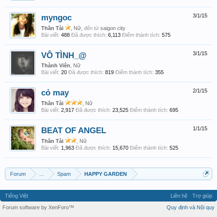
myngoc
3/1/15
Thần Tài
, Nữ,
đến từ
saigon city
Bài viết:
488
Đã được thích:
6,113
Điểm thành tích:
575
VÔ TÌNH_@
3/1/15
Thành Viên
, Nữ
Bài viết:
20
Đã được thích:
819
Điểm thành tích:
355
cỏ may
2/1/15
Thần Tài
, Nữ
Bài viết:
2,917
Đã được thích:
23,525
Điểm thành tích:
695
BEAT OF ANGEL
1/1/15
Thần Tài
, Nữ
Bài viết:
1,963
Đã được thích:
15,670
Điểm thành tích:
525
Forum
...
Spam
HAPPY GARDEN
Tiếng Việt
Liên hệ
Trợ giúp
Forum software by XenForo™
Quy định và Nội quy