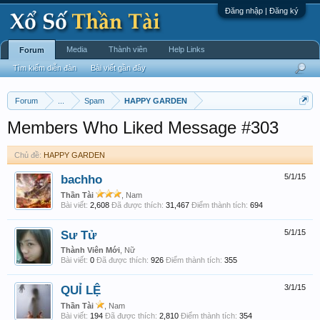
Đăng nhập | Đăng ký
Media
Thành viên
Help Links
Forum
Tìm kiếm diễn đàn
Bài viết gần đây
Forum
...
Spam
HAPPY GARDEN
Members Who Liked Message #303
Chủ đề:
HAPPY GARDEN
bachho
5/1/15
Thần Tài
, Nam
Bài viết:
2,608
Đã được thích:
31,467
Điểm thành tích:
694
Sư Tử
5/1/15
Thành Viên Mới
, Nữ
Bài viết:
0
Đã được thích:
926
Điểm thành tích:
355
QUỈ LỆ
3/1/15
Thần Tài
, Nam
Bài viết:
194
Đã được thích:
2,810
Điểm thành tích:
354