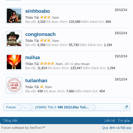
sinhhoabo
15/12/14
Thần Tài
, Nam
Bài viết:
3,318
Đã được thích:
133,589
Điểm thành tích:
894
congtonsach
15/12/14
Thần Tài
, Nam
Bài viết:
6,356
Đã được thích:
55,730
Điểm thành tích:
1,194
nuilua
15/12/14
Thần Tài
, Nam,
đến từ
phu nhuan
Bài viết:
11,814
Đã được thích:
133,447
Điểm thành tích:
1,294
tuilanhan
15/12/14
Thần Tài
, Nam
Bài viết:
439
Đã được thích:
7,660
Điểm thành tích:
454
Forum
...
{XSMN} Thứ 2:
MN 15/12.Đầu Tuần Hái Lộc!
Tiếng Việt
Liên hệ
Trợ giúp
Forum software by XenForo™
Quy định và Nội quy