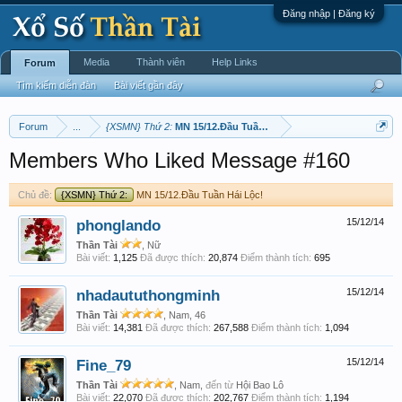
Đăng nhập | Đăng ký
Media
Thành viên
Help Links
Forum
Tìm kiếm diễn đàn
Bài viết gần đây
Forum
...
{XSMN} Thứ 2:
MN 15/12.Đầu Tuần Hái Lộc!
Members Who Liked Message #160
Chủ đề:
{XSMN} Thứ 2:
MN 15/12.Đầu Tuần Hái Lộc!
phonglando
15/12/14
Thần Tài
, Nữ
Bài viết:
1,125
Đã được thích:
20,874
Điểm thành tích:
695
nhadaututhongminh
15/12/14
Thần Tài
, Nam, 46
Bài viết:
14,381
Đã được thích:
267,588
Điểm thành tích:
1,094
Fine_79
15/12/14
Thần Tài
, Nam,
đến từ
Hội Bao Lô
Bài viết:
22,070
Đã được thích:
202,767
Điểm thành tích:
1,194