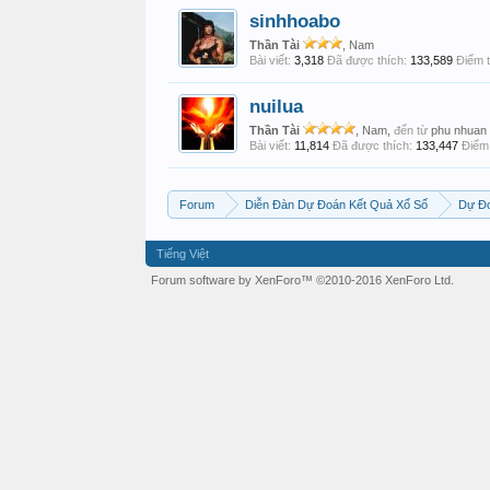
sinhhoabo
Thần Tài
, Nam
Bài viết:
3,318
Đã được thích:
133,589
Điểm t
nuilua
Thần Tài
, Nam,
đến từ
phu nhuan
Bài viết:
11,814
Đã được thích:
133,447
Điểm 
Forum
Diễn Đàn Dự Đoán Kết Quả Xổ Số
Dự Đ
Tiếng Việt
Forum software by XenForo™
©2010-2016 XenForo Ltd.