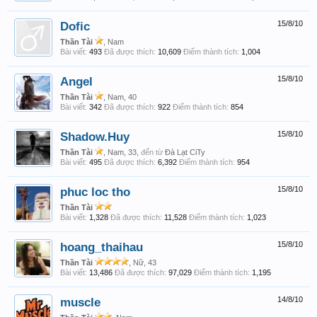
Dofic
15/8/10
Thần Tài
, Nam
Bài viết:
493
Đã được thích:
10,609
Điểm thành tích:
1,004
Angel
15/8/10
Thần Tài
, Nam, 40
Bài viết:
342
Đã được thích:
922
Điểm thành tích:
854
Shadow.Huy
15/8/10
Thần Tài
, Nam, 33,
đến từ
Đà Lạt CiTy
Bài viết:
495
Đã được thích:
6,392
Điểm thành tích:
954
phuc loc tho
15/8/10
Thần Tài
Bài viết:
1,328
Đã được thích:
11,528
Điểm thành tích:
1,023
hoang_thaihau
15/8/10
Thần Tài
, Nữ, 43
Bài viết:
13,486
Đã được thích:
97,029
Điểm thành tích:
1,195
muscle
14/8/10