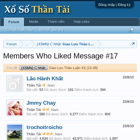
Đăng nhập | Đăng ký
Media
Thành viên
Help Links
Forum
Tìm kiếm diễn đàn
Bài viết gần đây
Forum
...
{XSMN} C Nhật:
Giao Lưu Thảo Luận XS {15-08}
Members Who Liked Message #17
Chủ đề:
{XSMN} C Nhật:
Giao Lưu Thảo Luận XS {15-08}
Lão Hành Khất
15/8/10
Thần Tài
, Nam
Bài viết:
53
Đã được thích:
191
Điểm thành tích:
394
Jmmy Chay
15/8/10
Thần Tài
, Nam
Bài viết:
580
Đã được thích:
4,377
Điểm thành tích:
904
trochoitroicho
15/8/10
Thần Tài
, Nam
Bài viết:
4,634
Đã được thích:
43,971
Điểm thành tích:
1,097