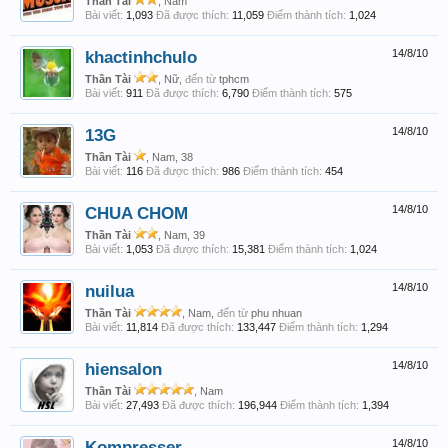
Thần Tài
, Nam
Bài viết:
1,093
Đã được thích:
11,059
Điểm thành tích:
1,024
khactinhchulo
14/8/10
Thần Tài
, Nữ,
đến từ
tphcm
Bài viết:
911
Đã được thích:
6,790
Điểm thành tích:
575
13G
14/8/10
Thần Tài
, Nam, 38
Bài viết:
116
Đã được thích:
986
Điểm thành tích:
454
CHUA CHOM
14/8/10
Thần Tài
, Nam, 39
Bài viết:
1,053
Đã được thích:
15,381
Điểm thành tích:
1,024
nuilua
14/8/10
Thần Tài
, Nam,
đến từ
phu nhuan
Bài viết:
11,814
Đã được thích:
133,447
Điểm thành tích:
1,294
hiensalon
14/8/10
Thần Tài
, Nam
Bài viết:
27,493
Đã được thích:
196,944
Điểm thành tích:
1,394
Kompresser
14/8/10