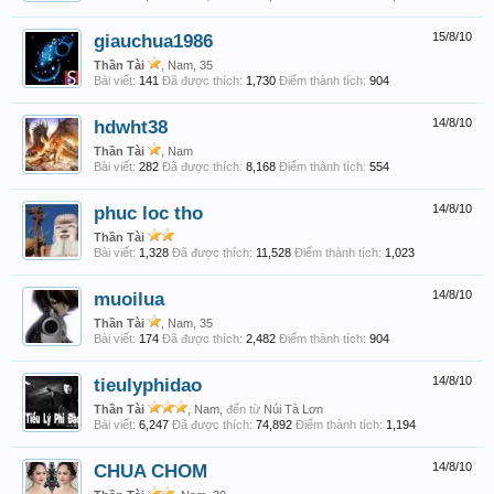
giauchua1986
15/8/10
Thần Tài
, Nam, 35
Bài viết:
141
Đã được thích:
1,730
Điểm thành tích:
904
hdwht38
14/8/10
Thần Tài
, Nam
Bài viết:
282
Đã được thích:
8,168
Điểm thành tích:
554
phuc loc tho
14/8/10
Thần Tài
Bài viết:
1,328
Đã được thích:
11,528
Điểm thành tích:
1,023
muoilua
14/8/10
Thần Tài
, Nam, 35
Bài viết:
174
Đã được thích:
2,482
Điểm thành tích:
904
tieulyphidao
14/8/10
Thần Tài
, Nam,
đến từ
Núi Tà Lơn
Bài viết:
6,247
Đã được thích:
74,892
Điểm thành tích:
1,194
CHUA CHOM
14/8/10