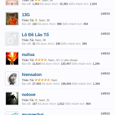
Thần Tài
, Nam, 39
Bài viết:
1,053
Đã được thích:
15,381
Điểm thành tích:
1,024
13G
14/8/10
Thần Tài
, Nam, 38
Bài viết:
116
Đã được thích:
986
Điểm thành tích:
454
Lô Đề Lão Tổ
14/8/10
Thần Tài
, Nam, 38
Bài viết:
31
Đã được thích:
245
Điểm thành tích:
394
nuilua
14/8/10
Thần Tài
, Nam,
đến từ
phu nhuan
Bài viết:
11,814
Đã được thích:
133,447
Điểm thành tích:
1,294
hiensalon
14/8/10
Thần Tài
, Nam
Bài viết:
27,493
Đã được thích:
196,944
Điểm thành tích:
1,394
nolove
14/8/10
Thần Tài
, Nam, 31
Bài viết:
167
Đã được thích:
1,012
Điểm thành tích:
904
muavechai
14/8/10