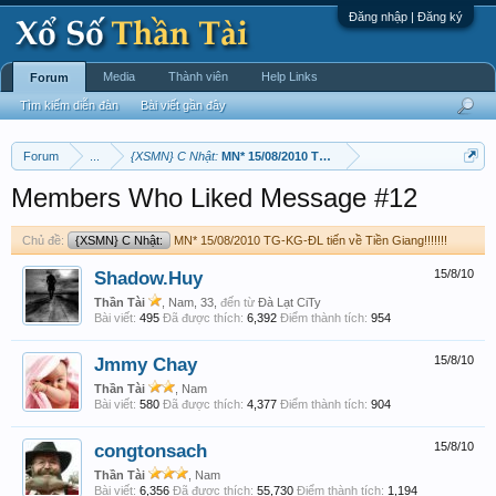
Đăng nhập | Đăng ký
Media
Thành viên
Help Links
Forum
Tìm kiếm diễn đàn
Bài viết gần đây
Forum
...
{XSMN} C Nhật:
MN* 15/08/2010 TG-KG-ĐL tiến về Tiền Giang!!!!!
Members Who Liked Message #12
Chủ đề:
{XSMN} C Nhật:
MN* 15/08/2010 TG-KG-ĐL tiến về Tiền Giang!!!!!!! ‎
Shadow.Huy
15/8/10
Thần Tài
, Nam, 33,
đến từ
Đà Lạt CiTy
Bài viết:
495
Đã được thích:
6,392
Điểm thành tích:
954
Jmmy Chay
15/8/10
Thần Tài
, Nam
Bài viết:
580
Đã được thích:
4,377
Điểm thành tích:
904
congtonsach
15/8/10
Thần Tài
, Nam
Bài viết:
6,356
Đã được thích:
55,730
Điểm thành tích:
1,194