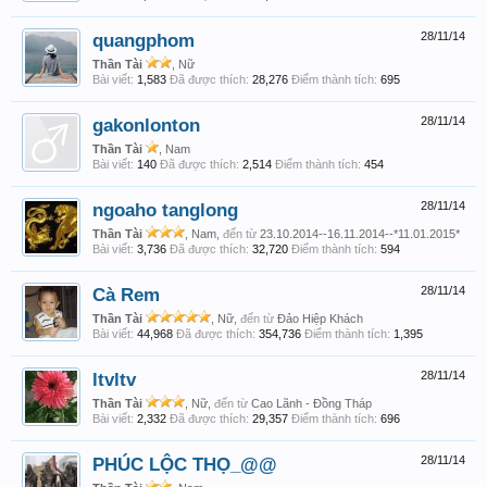
quangphom
28/11/14
Thần Tài
, Nữ
Bài viết:
1,583
Đã được thích:
28,276
Điểm thành tích:
695
gakonlonton
28/11/14
Thần Tài
, Nam
Bài viết:
140
Đã được thích:
2,514
Điểm thành tích:
454
ngoaho tanglong
28/11/14
Thần Tài
, Nam,
đến từ
23.10.2014--16.11.2014--*11.01.2015*
Bài viết:
3,736
Đã được thích:
32,720
Điểm thành tích:
594
Cà Rem
28/11/14
Thần Tài
, Nữ,
đến từ
Đảo Hiệp Khách
Bài viết:
44,968
Đã được thích:
354,736
Điểm thành tích:
1,395
ltvltv
28/11/14
Thần Tài
, Nữ,
đến từ
Cao Lãnh - Đồng Tháp
Bài viết:
2,332
Đã được thích:
29,357
Điểm thành tích:
696
PHÚC LỘC THỌ_@@
28/11/14