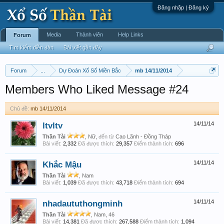
Đăng nhập | Đăng ký
Media
Thành viên
Help Links
Forum
Tìm kiếm diễn đàn
Bài viết gần đây
Forum
...
Dự Đoán Xổ Số Miền Bắc
mb 14/11/2014
Members Who Liked Message #24
Chủ đề:
mb 14/11/2014
ltvltv
14/11/14
Thần Tài
, Nữ,
đến từ
Cao Lãnh - Đồng Tháp
Bài viết:
2,332
Đã được thích:
29,357
Điểm thành tích:
696
Khắc Mậu
14/11/14
Thần Tài
, Nam
Bài viết:
1,039
Đã được thích:
43,718
Điểm thành tích:
694
nhadaututhongminh
14/11/14
Thần Tài
, Nam, 46
Bài viết:
14,381
Đã được thích:
267,588
Điểm thành tích:
1,094