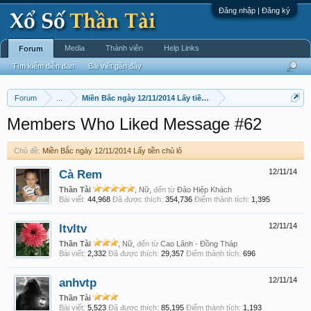
Đăng nhập | Đăng ký
Media
Thành viên
Help Links
Forum
Tìm kiếm diễn đàn
Bài viết gần đây
Forum
...
Miền Bắc ngày 12/11/2014 Lấy tiền chủ lô
Members Who Liked Message #62
Chủ đề:
Miền Bắc ngày 12/11/2014 Lấy tiền chủ lô
Cà Rem
12/11/14
Thần Tài
, Nữ,
đến từ
Đảo Hiệp Khách
Bài viết:
44,968
Đã được thích:
354,736
Điểm thành tích:
1,395
ltvltv
12/11/14
Thần Tài
, Nữ,
đến từ
Cao Lãnh - Đồng Tháp
Bài viết:
2,332
Đã được thích:
29,357
Điểm thành tích:
696
anhvtp
12/11/14
Thần Tài
Bài viết:
5,523
Đã được thích:
85,195
Điểm thành tích:
1,193