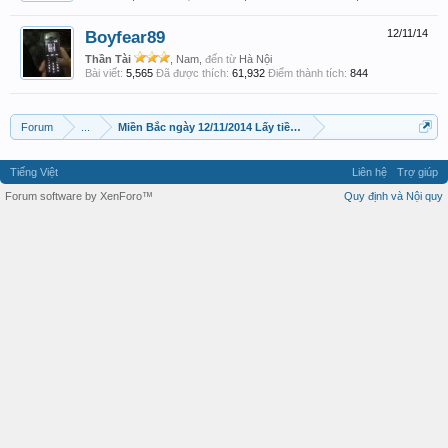
Boyfear89
12/11/14
Thần Tài
, Nam,
đến từ
Hà Nội
Bài viết:
5,565
Đã được thích:
61,932
Điểm thành tích:
844
Forum
...
Miền Bắc ngày 12/11/2014 Lấy tiền chủ lô
Tiếng Việt
Liên hệ
Trợ giúp
Forum software by XenForo™
Quy định và Nội quy