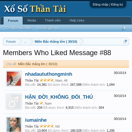
Đăng nhập | Đăng ký
Media
Thành viên
Help Links
Forum
Tìm kiếm diễn đàn
Bài viết gần đây
Forum
...
Miền Bắc thắng lớn ( 30/10)
Members Who Liked Message #88
Chủ đề:
Miền Bắc thắng lớn ( 30/10)
nhadaututhongminh
30/10/14
Thần Tài
, Nam, 46
Bài viết:
14,381
Đã được thích:
267,588
Điểm thành tích:
1,094
HẬN_ĐỜI_KHÔNG_ĐỐI_THỦ
30/10/14
Thần Tài
, Nam
Bài viết:
204
Đã được thích:
6,915
Điểm thành tích:
554
iumainhe
30/10/14
Thần Tài
, Nữ
Bài viết:
13,804
Đã được thích:
180,028
Điểm thành tích:
1,295