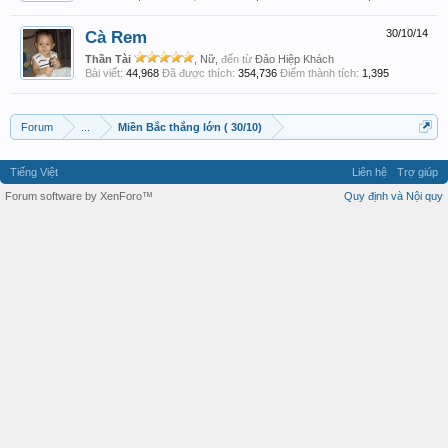
Cà Rem
30/10/14
Thần Tài
, Nữ,
đến từ
Đảo Hiệp Khách
Bài viết:
44,968
Đã được thích:
354,736
Điểm thành tích:
1,395
Forum
...
Miền Bắc thắng lớn ( 30/10)
Tiếng Việt
Liên hệ
Trợ giúp
Forum software by XenForo™
Quy định và Nội quy