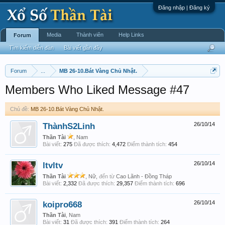
Đăng nhập | Đăng ký
Media
Thành viên
Help Links
Forum
Tìm kiếm diễn đàn
Bài viết gần đây
Forum
...
MB 26-10.Bát Vàng Chủ Nhật.
Members Who Liked Message #47
Chủ đề:
MB 26-10.Bát Vàng Chủ Nhật.
ThànhS2Linh
26/10/14
Thần Tài
, Nam
Bài viết:
275
Đã được thích:
4,472
Điểm thành tích:
454
ltvltv
26/10/14
Thần Tài
, Nữ,
đến từ
Cao Lãnh - Đồng Tháp
Bài viết:
2,332
Đã được thích:
29,357
Điểm thành tích:
696
koipro668
26/10/14
Thần Tài
, Nam
Bài viết:
31
Đã được thích:
391
Điểm thành tích:
264