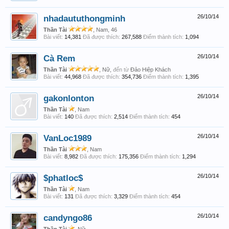
nhadaututhongminh
26/10/14
Thần Tài
, Nam, 46
Bài viết:
14,381
Đã được thích:
267,588
Điểm thành tích:
1,094
Cà Rem
26/10/14
Thần Tài
, Nữ,
đến từ
Đảo Hiệp Khách
Bài viết:
44,968
Đã được thích:
354,736
Điểm thành tích:
1,395
gakonlonton
26/10/14
Thần Tài
, Nam
Bài viết:
140
Đã được thích:
2,514
Điểm thành tích:
454
VanLoc1989
26/10/14
Thần Tài
, Nam
Bài viết:
8,982
Đã được thích:
175,356
Điểm thành tích:
1,294
$phatloc$
26/10/14
Thần Tài
, Nam
Bài viết:
131
Đã được thích:
3,329
Điểm thành tích:
454
candyngo86
26/10/14