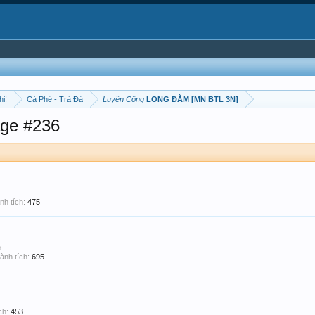
hi!
Cà Phê - Trà Đá
Luyện Công
LONG ĐÀM [MN BTL 3N]
ge #236
nh tích:
475
☠
ành tích:
695
ch:
453