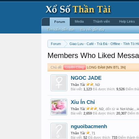
Media
Thành viên
Help Links
Forum
Tìm kiếm diễn đàn
Bài viết gần đây
Forum
Giao Lưu - Café - Trà Đá - Offline - Tỉnh Tò Hi
Members Who Liked Messa
Chủ đề:
Luyện Công
LONG ĐÀM [MN BTL 3N]
NGOC JADE
Thần Tài
, Nữ
Bài viết:
1,123
Đã được thích:
9,526
Điểm thà
Xỉu Ín Chỉ
Thần Tài
, Nữ,
đến từ
☠ Nơi khác...
Bài viết:
2,659
Đã được thích:
20,307
Điểm th
nguoibacmenh
Thần Tài
, 71
Bài viết:
52
Đã được thích:
733
Điểm thành tí