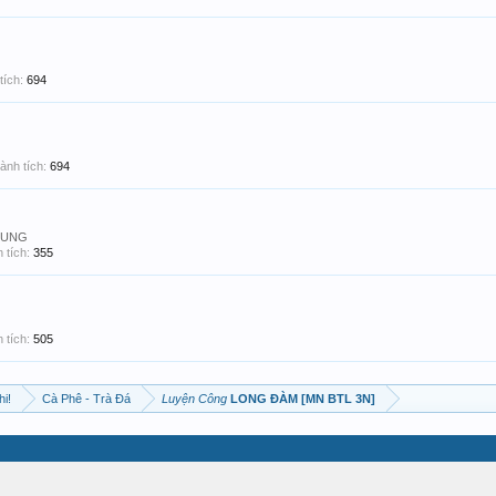
tích:
694
ành tích:
694
 DUNG
 tích:
355
 tích:
505
hi!
Cà Phê - Trà Đá
Luyện Công
LONG ĐÀM [MN BTL 3N]