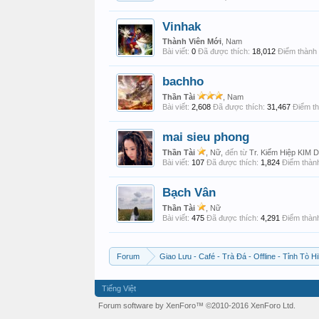
Vinhak
Thành Viên Mới
, Nam
Bài viết:
0
Đã được thích:
18,012
Điểm thành 
bachho
Thần Tài
, Nam
Bài viết:
2,608
Đã được thích:
31,467
Điểm th
mai sieu phong
Thần Tài
, Nữ,
đến từ
Tr. Kiếm Hiệp KIM
Bài viết:
107
Đã được thích:
1,824
Điểm thành
Bạch Vân
Thần Tài
, Nữ
Bài viết:
475
Đã được thích:
4,291
Điểm thành
Forum
Giao Lưu - Café - Trà Đá - Offline - Tỉnh Tò Hi
Tiếng Việt
Forum software by XenForo™
©2010-2016 XenForo Ltd.