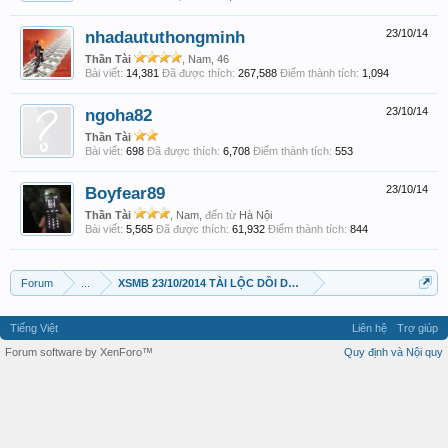
nhadaututhongminh
23/10/14
Thần Tài
, Nam, 46
Bài viết:
14,381
Đã được thích:
267,588
Điểm thành tích:
1,094
ngoha82
23/10/14
Thần Tài
Bài viết:
698
Đã được thích:
6,708
Điểm thành tích:
553
Boyfear89
23/10/14
Thần Tài
, Nam,
đến từ
Hà Nội
Bài viết:
5,565
Đã được thích:
61,932
Điểm thành tích:
844
Forum
...
XSMB 23/10/2014 TÀI LỘC DỒI DÀO
Tiếng Việt
Liên hệ
Trợ giúp
Forum software by XenForo™
Quy định và Nội quy