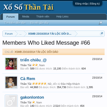
Đăng nhập | Đăng ký
Media
Thành viên
Help Links
Forum
Tìm kiếm diễn đàn
Bài viết gần đây
Forum
...
XSMB 23/10/2014 TÀI LỘC DỒI DÀO
Members Who Liked Message #66
Chủ đề:
XSMB 23/10/2014 TÀI LỘC DỒI DÀO
triển chiêu_@
23/10/14
Thần Tài
, Nam
Bài viết:
589
Đã được thích:
15,195
Điểm thành tích:
604
Cà Rem
23/10/14
Thần Tài
, Nữ,
đến từ
Đảo Hiệp Khách
Bài viết:
44,968
Đã được thích:
354,736
Điểm thành tích:
1,395
gakonlonton
23/10/14
Thần Tài
, Nam
Bài viết:
140
Đã được thích:
2,514
Điểm thành tích:
454