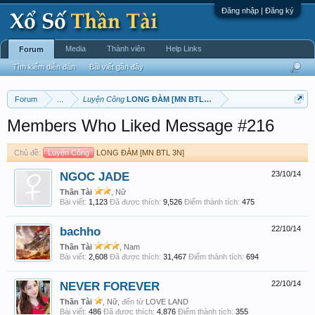
Đăng nhập | Đăng ký
Media
Thành viên
Help Links
Forum
Tìm kiếm diễn đàn
Bài viết gần đây
Forum
...
Luyện Công
LONG ĐÀM [MN BTL 3N]
Members Who Liked Message #216
Chủ đề:
Luyện Công
LONG ĐÀM [MN BTL 3N]
NGOC JADE
23/10/14
Thần Tài
, Nữ
Bài viết:
1,123
Đã được thích:
9,526
Điểm thành tích:
475
bachho
22/10/14
Thần Tài
, Nam
Bài viết:
2,608
Đã được thích:
31,467
Điểm thành tích:
694
NEVER FOREVER
22/10/14
Thần Tài
, Nữ,
đến từ
LOVE LAND
Bài viết:
486
Đã được thích:
4,876
Điểm thành tích:
355