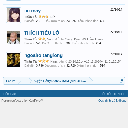
cỏ may
22/10/14
Thần Tài
, Nữ
Bài viết:
2,917
Đã được thích:
23,525
Điểm thành tích:
695
THÍCH TIỂU LÔ
22/10/14
Thần Tài
, Nam,
đến từ
Giang Đoàn 63 Tuần Thám
Bài viết:
573
Đã được thích:
5,308
Điểm thành tích:
454
ngoaho tanglong
22/10/14
Thần Tài
, Nam,
đến từ
23.10.2014--16.11.2014--*11.01.2015*
Bài viết:
3,736
Đã được thích:
32,720
Điểm thành tích:
594
Forum
...
Luyện Công
LONG ĐÀM [MN BTL 3N]
Tiếng Việt
Liên hệ
Trợ giúp
Forum software by XenForo™
Quy định và Nội quy