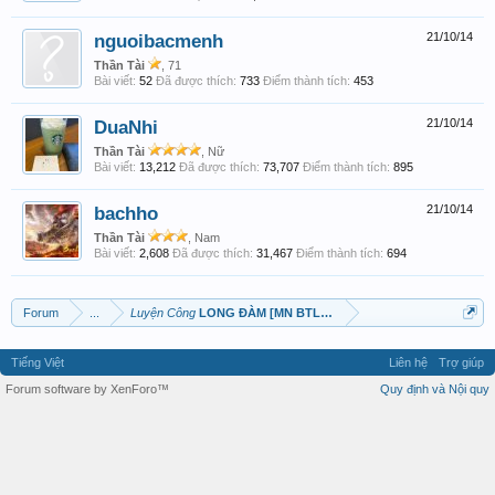
nguoibacmenh
21/10/14
Thần Tài
, 71
Bài viết:
52
Đã được thích:
733
Điểm thành tích:
453
DuaNhi
21/10/14
Thần Tài
, Nữ
Bài viết:
13,212
Đã được thích:
73,707
Điểm thành tích:
895
bachho
21/10/14
Thần Tài
, Nam
Bài viết:
2,608
Đã được thích:
31,467
Điểm thành tích:
694
Forum
...
Luyện Công
LONG ĐÀM [MN BTL 3N]
Tiếng Việt
Liên hệ
Trợ giúp
Forum software by XenForo™
Quy định và Nội quy