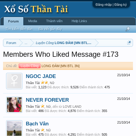
Đăng nhập | Đăng ký
Media
Thành viên
Help Links
Forum
Tìm kiếm diễn đàn
Bài viết gần đây
Forum
...
Luyện Công
LONG ĐÀM [MN BTL 3N]
Members Who Liked Message #173
Chủ đề:
Luyện Công
LONG ĐÀM [MN BTL 3N]
NGOC JADE
21/10/14
Thần Tài
, Nữ
Bài viết:
1,123
Đã được thích:
9,526
Điểm thành tích:
475
NEVER FOREVER
21/10/14
Thần Tài
, Nữ,
đến từ
LOVE LAND
Bài viết:
486
Đã được thích:
4,876
Điểm thành tích:
355
Bạch Vân
21/10/14
Thần Tài
, Nữ
Bài viết:
475
Đã được thích:
4,291
Điểm thành tích:
505