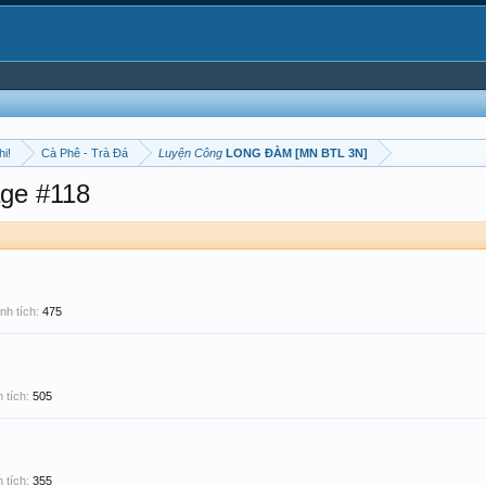
hi!
Cà Phê - Trà Đá
Luyện Công
LONG ĐÀM [MN BTL 3N]
ge #118
nh tích:
475
 tích:
505
 tích:
355