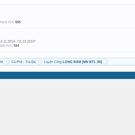
hành tích:
895
16.11.2014--*11.01.2015*
ành tích:
594
hi!
Cà Phê - Trà Đá
Luyện Công
LONG ĐÀM [MN BTL 3N]