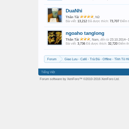
DuaNhi
Thần Tài
, Nữ
Bài viết:
13,212
Đã được thích:
73,707
Điểm t
ngoaho tanglong
Thần Tài
, Nam,
đến từ
23.10.2014--
Bài viết:
3,736
Đã được thích:
32,720
Điểm th
Forum
Giao Lưu - Café - Trà Đá - Offline - Tỉnh Tò Hi
Tiếng Việt
Forum software by XenForo™
©2010-2016 XenForo Ltd.