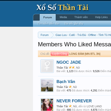
Media
Thành viên
Help Links
Forum
Tìm kiếm diễn đàn
Bài viết gần đây
Forum
Giao Lưu - Café - Trà Đá - Offline - Tỉnh Tò Hi
Members Who Liked Messa
Chủ đề:
Luyện Công
LONG ĐÀM [MN BTL 3N]
NGOC JADE
Thần Tài
, Nữ
Bài viết:
1,123
Đã được thích:
9,526
Điểm thà
Bạch Vân
Thần Tài
, Nữ
Bài viết:
475
Đã được thích:
4,291
Điểm thành
NEVER FOREVER
Thần Tài
, Nữ,
đến từ
LOVE LAND
Bài viết:
486
Đã được thích:
4,876
Điểm thành