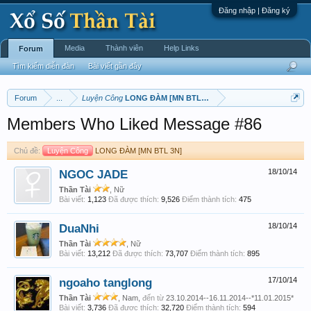
Đăng nhập | Đăng ký
Media
Thành viên
Help Links
Forum
Tìm kiếm diễn đàn
Bài viết gần đây
Forum
...
Luyện Công
LONG ĐÀM [MN BTL 3N]
Members Who Liked Message #86
Chủ đề:
Luyện Công
LONG ĐÀM [MN BTL 3N]
NGOC JADE
18/10/14
Thần Tài
, Nữ
Bài viết:
1,123
Đã được thích:
9,526
Điểm thành tích:
475
DuaNhi
18/10/14
Thần Tài
, Nữ
Bài viết:
13,212
Đã được thích:
73,707
Điểm thành tích:
895
ngoaho tanglong
17/10/14
Thần Tài
, Nam,
đến từ
23.10.2014--16.11.2014--*11.01.2015*
Bài viết:
3,736
Đã được thích:
32,720
Điểm thành tích:
594