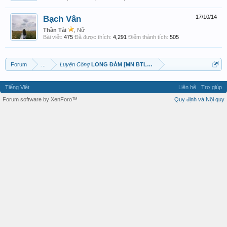
Bạch Vân
17/10/14
Thần Tài
, Nữ
Bài viết:
475
Đã được thích:
4,291
Điểm thành tích:
505
Forum
...
Luyện Công
LONG ĐÀM [MN BTL 3N]
Tiếng Việt
Liên hệ
Trợ giúp
Forum software by XenForo™
Quy định và Nội quy