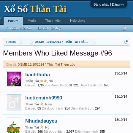
Đăng nhập | Đăng ký
Media
Thành viên
Help Links
Forum
Tìm kiếm diễn đàn
Bài viết gần đây
Forum
...
XSMB 13/10/2014 * Thần Tài Thêm Lộc
Members Who Liked Message #96
Chủ đề:
XSMB 13/10/2014 * Thần Tài Thêm Lộc
bachthuha
13/10/14
Thần Tài
, Nữ
Bài viết:
1,365
Đã được thích:
31,321
Điểm thành tích:
695
luctiensinh0990
13/10/14
Thần Tài
, Nam
Bài viết:
85
Đã được thích:
914
Điểm thành tích:
294
Nhudadauyeu
13/10/14
Thần Tài
, Nữ
Bài viết:
366
Đã được thích:
3,097
Điểm thành tích:
355