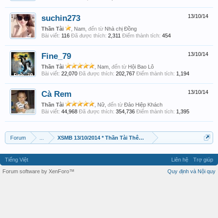
suchin273
13/10/14
Thần Tài
, Nam,
đến từ
Nhà chị Đồng
Bài viết:
116
Đã được thích:
2,311
Điểm thành tích:
454
Fine_79
13/10/14
Thần Tài
, Nam,
đến từ
Hội Bao Lô
Bài viết:
22,070
Đã được thích:
202,767
Điểm thành tích:
1,194
Cà Rem
13/10/14
Thần Tài
, Nữ,
đến từ
Đảo Hiệp Khách
Bài viết:
44,968
Đã được thích:
354,736
Điểm thành tích:
1,395
Forum
...
XSMB 13/10/2014 * Thần Tài Thêm Lộc
Tiếng Việt
Liên hệ
Trợ giúp
Forum software by XenForo™
Quy định và Nội quy