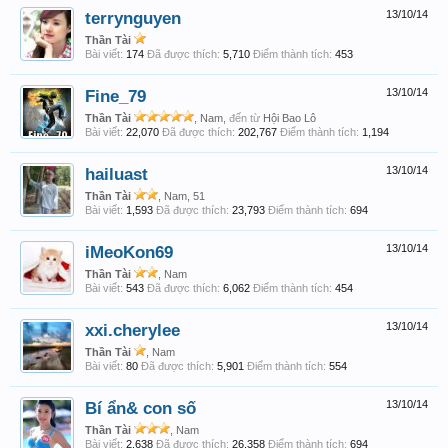
terrynguyen
13/10/14
Thần Tài
Bài viết:
174
Đã được thích:
5,710
Điểm thành tích:
453
Fine_79
13/10/14
Thần Tài
, Nam,
đến từ
Hội Bao Lô
Bài viết:
22,070
Đã được thích:
202,767
Điểm thành tích:
1,194
hailuast
13/10/14
Thần Tài
, Nam, 51
Bài viết:
1,593
Đã được thích:
23,793
Điểm thành tích:
694
iMeoKon69
13/10/14
Thần Tài
, Nam
Bài viết:
543
Đã được thích:
6,062
Điểm thành tích:
454
xxi.cherylee
13/10/14
Thần Tài
, Nam
Bài viết:
80
Đã được thích:
5,901
Điểm thành tích:
554
Bí ẩn& con số
13/10/14
Thần Tài
, Nam
Bài viết:
2,638
Đã được thích:
26,358
Điểm thành tích:
694