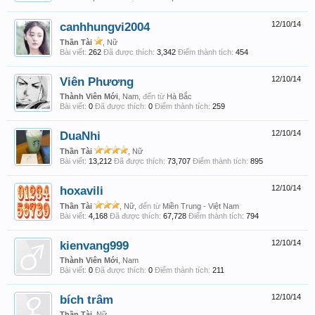
canhhungvi2004
12/10/14
Thần Tài
, Nữ
Bài viết:
262
Đã được thích:
3,342
Điểm thành tích:
454
Viên Phương
12/10/14
Thành Viên Mới
, Nam,
đến từ
Hà Bắc
Bài viết:
0
Đã được thích:
0
Điểm thành tích:
259
DuaNhi
12/10/14
Thần Tài
, Nữ
Bài viết:
13,212
Đã được thích:
73,707
Điểm thành tích:
895
hoxavili
12/10/14
Thần Tài
, Nữ,
đến từ
Miền Trung - Việt Nam
Bài viết:
4,168
Đã được thích:
67,728
Điểm thành tích:
794
kienvang999
12/10/14
Thành Viên Mới
, Nam
Bài viết:
0
Đã được thích:
0
Điểm thành tích:
211
bích trâm
12/10/14
Thần Tài
, Nữ