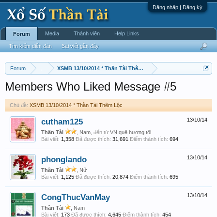
Đăng nhập | Đăng ký
Media
Thành viên
Help Links
Forum
Tìm kiếm diễn đàn
Bài viết gần đây
Forum
...
XSMB 13/10/2014 * Thần Tài Thêm Lộc
Members Who Liked Message #5
Chủ đề:
XSMB 13/10/2014 * Thần Tài Thêm Lộc
cutham125
13/10/14
Thần Tài
, Nam,
đến từ
VN quê hương tôi
Bài viết:
1,358
Đã được thích:
31,691
Điểm thành tích:
694
phonglando
13/10/14
Thần Tài
, Nữ
Bài viết:
1,125
Đã được thích:
20,874
Điểm thành tích:
695
CongThucVanMay
13/10/14
Thần Tài
, Nam
Bài viết:
173
Đã được thích:
4,645
Điểm thành tích:
454