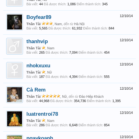
Bài viết:
44
Đã được thích:
1,086
Điểm thành tích:
345
Boyfear89
12/10/14
Thần Tài
, Nam,
đến từ
Hà Nội
Bài viết:
5,565
Đã được thích:
61,932
Điểm thành tích:
844
thanhvip
12/10/14
Thần Tài
, Nam
Bài viết:
265
Đã được thích:
7,094
Điểm thành tích:
454
nhokxuxu
12/10/14
Thần Tài
, Nữ
Bài viết:
187
Đã được thích:
4,394
Điểm thành tích:
555
Cà Rem
12/10/14
Thần Tài
, Nữ,
đến từ
Đảo Hiệp Khách
Bài viết:
44,968
Đã được thích:
354,736
Điểm thành tích:
1,395
luatrentroi78
12/10/14
Thần Tài
, Nam
Bài viết:
286
Đã được thích:
6,648
Điểm thành tích:
854
ngaykoanh
12/10/14