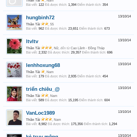
Thần Tài
, Nam
Bài viết:
122
Đã được thích:
1,394
Điểm thành tích:
354
hungbinh72
13/10/14
Thần Tài
, 55
Bài viết:
962
Đã được thích:
23,651
Điểm thành tích:
673
ltvltv
13/10/14
Thần Tài
, Nữ,
đến từ
Cao Lãnh - Đồng Tháp
Bài viết:
2,332
Đã được thích:
29,357
Điểm thành tích:
696
lenhhoxung68
13/10/14
Thần Tài
, Nam
Bài viết:
179
Đã được thích:
2,935
Điểm thành tích:
454
triển chiêu_@
13/10/14
Thần Tài
, Nam
Bài viết:
589
Đã được thích:
15,195
Điểm thành tích:
604
VanLoc1989
13/10/14
Thần Tài
, Nam
Bài viết:
8,982
Đã được thích:
175,356
Điểm thành tích:
1,294
kẻ truy mộng
13/10/14