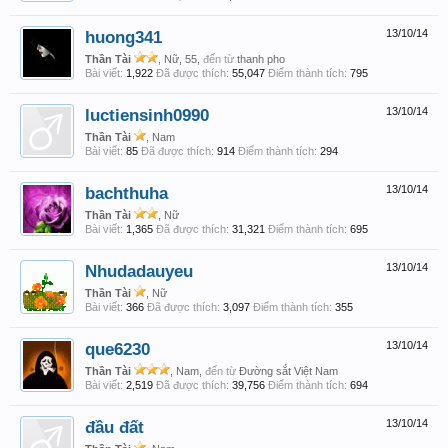
huong341
13/10/14
Thần Tài
, Nữ, 55,
đến từ
thanh pho
Bài viết:
1,922
Đã được thích:
55,047
Điểm thành tích:
795
luctiensinh0990
13/10/14
Thần Tài
, Nam
Bài viết:
85
Đã được thích:
914
Điểm thành tích:
294
bachthuha
13/10/14
Thần Tài
, Nữ
Bài viết:
1,365
Đã được thích:
31,321
Điểm thành tích:
695
Nhudadauyeu
13/10/14
Thần Tài
, Nữ
Bài viết:
366
Đã được thích:
3,097
Điểm thành tích:
355
que6230
13/10/14
Thần Tài
, Nam,
đến từ
Đường sắt Việt Nam
Bài viết:
2,519
Đã được thích:
39,756
Điểm thành tích:
694
đầu đất
13/10/14