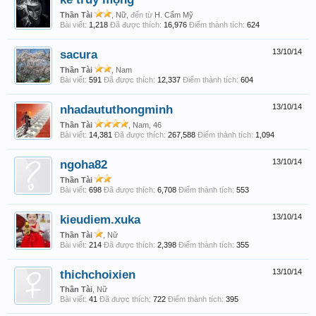
Thần Tài
, Nữ,
đến từ
H. Cẩm Mỹ
Bài viết:
1,218
Đã được thích:
16,976
Điểm thành tích:
624
sacura
13/10/14
Thần Tài
, Nam
Bài viết:
591
Đã được thích:
12,337
Điểm thành tích:
604
nhadaututhongminh
13/10/14
Thần Tài
, Nam, 46
Bài viết:
14,381
Đã được thích:
267,588
Điểm thành tích:
1,094
ngoha82
13/10/14
Thần Tài
Bài viết:
698
Đã được thích:
6,708
Điểm thành tích:
553
kieudiem.xuka
13/10/14
Thần Tài
, Nữ
Bài viết:
214
Đã được thích:
2,398
Điểm thành tích:
355
thichchoixien
13/10/14
Thần Tài
, Nữ
Bài viết:
41
Đã được thích:
722
Điểm thành tích:
395